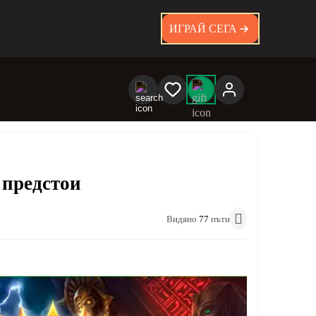
ИГРАЙ СЕГА
о предстои
Видяно
77
пъти