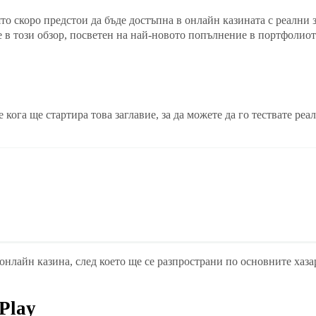
оято скоро предстои да бъде достъпна в онлайн казината с реални 
 в този обзор, посветен на най-новото попълнение в портфолио
 кога ще стартира това заглавие, за да можете да го тествате реа
нлайн казина, след което ще се разпространи по основните хаза
 Play