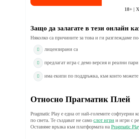
18+ | 
Защо да залагате в тези онлайн к
Няколко са причините за това и ги разглеждаме по
лицензирани са
предлагат игра с демо версия и реални пари
има екипи по поддръжка, към които можете 
Относно Прагматик Плей
Pragmatic Play е една от най-големите софтуерни 
по света. Те създават не само
слот игри
и игри с р
Оставяме връзка към платформата на
Pragmatic Pla