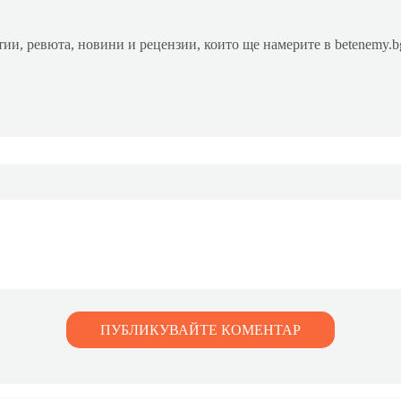
тии, ревюта, новини и рецензии, които ще намерите в betenemy.b
ПУБЛИКУВАЙТЕ КОМЕНТАР