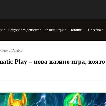
си
Бонуси без депозит
Казино игри
Новини
Полезно
Fury of Anubis
matic Play – нова казино игра, коят