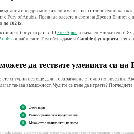
 завъртания и щедри множители има няколко отличителни харак
аят с Fury of Anubis. Преди да влезете в света на Древен Египет е
ли
до 1024х
.
ктивират бонус играта с 10
Free Spins
и начален множител от 8х д
Anubis
онлайн слот. Там обсъждаме и
Gamble функцията
, която
можете да тествате уменията си на F
е сте сигурни все още дали това заглавие е точно по вкуса ви. Ак
лагат такава възможност. Чудите се къде да играете? Погледнете
Демо игри
Разнообразни слот предложения
Множество казино игри на живо
| Играйте разумно | Участието в хазартни игри не е само забавление и крие риск от развиване на хазартна зависи