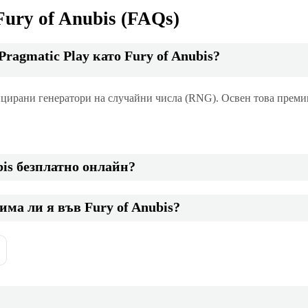
Fury of Anubis (FAQs)
Pragmatic Play като Fury of Anubis?
ицирани генератори на случайни числа (RNG). Освен това премин
bis безплатно онлайн?
има ли я във Fury of Anubis?