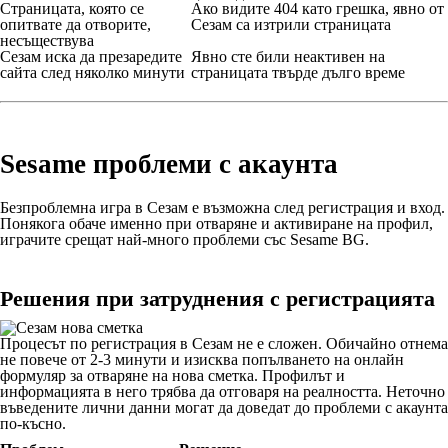
Страницата, която се
Ако видите 404 като грешка, явно от
опитвате да отворите,
Сезам са изтрили страницата
несъществува
Сезам иска да презаредите
Явно сте били неактивен на
сайта след няколко минути
страницата твърде дълго време
Sesame проблеми с акаунта
Безпроблемна игра в Сезам е възможна след регистрация и вход.
Понякога обаче именно при отваряне и активиране на профил,
играчите срещат най-много проблеми със Sesame BG.
Решения при затруднения с регистрацията
Процесът по регистрация в Сезам не е сложен. Обичайно отнема
не повече от 2-3 минути и изисква попълването на онлайн
формуляр за отваряне на нова сметка. Профилът и
информацията в него трябва да отговаря на реалността. Неточно
въведените лични данни могат да доведат до проблеми с акаунта
по-късно.