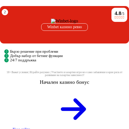
4.8
/5
Winbet казино ревю
Бързо решение при проблеми
Добър набор от бетинг функции
24/7 поддръжка
18+ Важат условия | Играйте разумно | Участието в хазартни игри не е само забавление и крие риск от
развиване на хазартна зависимост!
Начален казино бонус