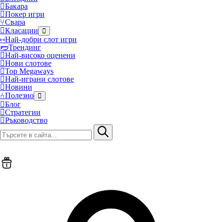
Бакара
Покер игри
Свара
Класации
Най-добри слот игри
Трендинг
Най-високо оценени
Нови слотове
Top Megaways
Най-играни слотове
Новини
Полезно
Блог
Стратегии
Ръководство