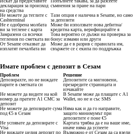
Искат да предоставите
Попълнете такава, за да разсеете
декларация за произход
съмнения за пране на пари
на средства
Не можете да теглите с
Тази опция е налична в Sesame, но само
Cashterminal
за депозити
Не е одобрена молбата
Може би използвате нова дебитна/
ви за теглене с карта
кредитна карта, верифицирайте я
Замразени са всички
Това вероятно се дължи на проверка за
тегления по сметката ви
бонус измами или други
От Sesame отказват да
Може да е в разрив с правилата им,
изплатят печалбата ви
свържете се с екипа по поддръжка
Имате проблем с депозит в Сезам
Проблем
Решение
Депозирахте, но не виждате
Депозитите са мигновени,
парите в сметката си
презаредите страницата и
изчакайте
Не можете да видите на кой
В Sesame може да плащате с A1
номер да пратите А1 СМС за
Wallet, но не и със SMS
депозит
Не можете да депозирате сума
Няма как и да го направите,
под €5 в Сезам
защото минимумът при
депозитите е поне €5
Не успявате да депозирате с
Картата трябва да е на ваше име,
Visa
иначе няма да успеете
Не виждате целия депозит по
Възможно е от Сезам да са взели