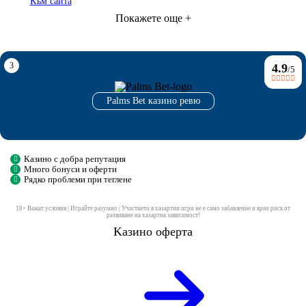
Към сайта
Покажете още +
4.9
/5
Palms Bet казино ревю
Казино с добра репутация
Много бонуси и оферти
Рядко проблеми при теглене
18+ Важат условия | Играйте разумно | Участието в хазартни игри не е само забавление и крие риск от
развиване на хазартна зависимост!
Kaзино оферта