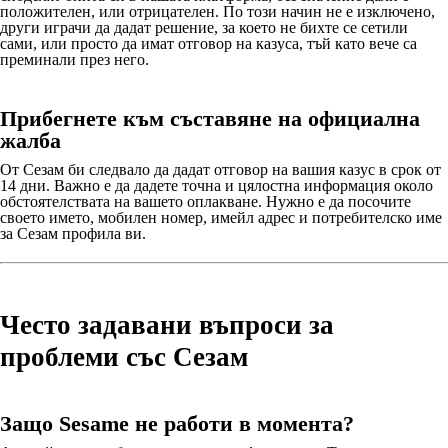
положителен, или отрицателен. По този начин не е изключено,
други играчи да дадат решение, за което не бихте се сетили
сами, или просто да имат отговор на казуса, тъй като вече са
преминали през него.
Прибегнете към съставяне на официална
жалба
От Сезам би следвало да дадат отговор на вашия казус в срок от
14 дни. Важно е да дадете точна и цялостна информация около
обстоятелствата на вашето оплакване. Нужно е да посочите
своето името, мобилен номер, имейл адрес и потребителско име
за Сезам профила ви.
Често задавани въпроси за
проблеми със Сезам
Защо Sesame не работи в момента?