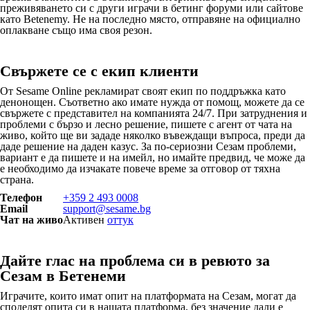
преживяването си с други играчи в бетинг форуми или сайтове
като Betenemy. Не на последно място, отправяне на официално
оплакване също има своя резон.
Свържете се с екип клиенти
От Sesame Online рекламират своят екип по поддръжка като
денонощен. Съответно ако имате нужда от помощ, можете да се
свържете с представител на компанията 24/7. При затруднения и
проблеми с бързо и лесно решение, пишете с агент от чата на
живо, който ще ви зададе няколко въвеждащи въпроса, преди да
даде решение на даден казус. За по-сериозни Сезам проблеми,
вариант е да пишете и на имейл, но имайте предвид, че може да
е необходимо да изчакате повече време за отговор от тяхна
страна.
Телефон
+359 2 493 0008
Email
support@sesame.bg
Чат на живо
Активен
оттук
Дайте глас на проблема си в ревюто за
Сезам в Бетенеми
Играчите, които имат опит на платформата на Сезам, могат да
споделят опита си в нашата платформа, без значение дали е