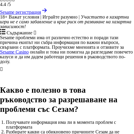
4.4
/5
Sesame регистрация
18+ Важат условия | Играйте разумно |
Участието в хазартни
игри не е само забавление и крие риск от развиване на хазартна
зависимост!
Съдържание
Sesame проблеми има от различно естество и поради тази
причина екипът ни събра информация по важни въпроси,
свързани с платформата. Проучихме мненията и отзивите за
Sesame Casino
онлайн и това ни помогна да разгледаме повечето
казуси и да им дадем работещи решения в ръководството по-
долу.
Какво е полезно в това
ръководство за разрешаване на
проблеми със Сезам?
Получавате информация има ли в момента проблем с
платформата
Разбирате какви са обикновено причините Сезам да не