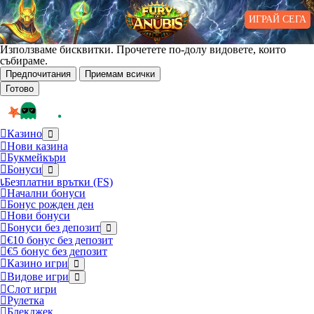
ИГРАЙ СЕГА
Използваме бисквитки. Прочетете по-долу видовете, които
събираме.
Предпочитания
Приемам всички
Готово
Казино
Нови казина
Букмейкъри
Бонуси
Безплатни врътки (FS)
Начални бонуси
Бонус рожден ден
Нови бонуси
Бонуси без депозит
€10 бонус без депозит
€5 бонус без депозит
Казино игри
Видове игри
Слот игри
Рулетка
Блекджек