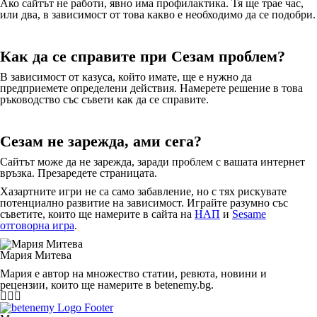
Ако сайтът не работи, явно има профилактика. Тя ще трае час,
или два, в зависимост от това какво е необходимо да се подобри.
Как да се справите при Сезам проблем?
В зависимост от казуса, който имате, ще е нужно да
предприемете определени действия. Намерете решение в това
ръководство със съвети как да се справите.
Сезам не зарежда, ами сега?
Сайтът може да не зарежда, заради проблем с вашата интернет
връзка. Презаредете страницата.
Хазартните игри не са само забавление, но с тях рискувате
потенциално развитие на зависимост. Играйте разумно със
съветите, които ще намерите в сайта на
НАП
и
Sesame
отговорна игра
.
Мария Митева
Мария е автор на множество статии, ревюта, новини и
рецензии, които ще намерите в betenemy.bg.