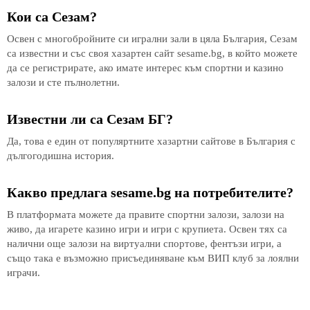
Кои са Сезам?
Освен с многобройните си игрални зали в цяла България, Сезам
са известни и със своя хазартен сайт sesame.bg, в който можете
да се регистрирате, ако имате интерес към спортни и казино
залози и сте пълнолетни.
Известни ли са Сезам БГ?
Да, това е един от популяртните хазартни сайтове в България с
дългогодишна история.
Какво предлага sesame.bg на потребителите?
В платформата можете да правите спортни залози, залози на
живо, да игарете казино игри и игри с крупиета. Освен тях са
налични още залози на виртуални спортове, фентъзи игри, а
също така е възможно присъединяване към ВИП клуб за лоялни
играчи.