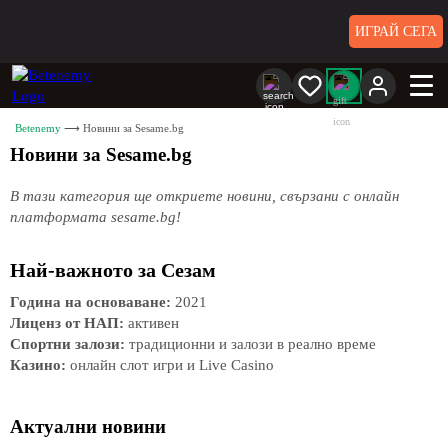
ИГРАЙ СЕГА
Betenemy
Новини за Sesame.bg
Новини за Sesame.bg
В тази категория ще откриете новини, свързани с онлайн
платформата sesame.bg!
Най-важното за Сезам
Година на основаване:
2021
Лиценз от НАП:
активен
Спортни залози:
традиционни и залози в реално време
Казино:
онлайн слот игри и Live Casino
Актуални новини