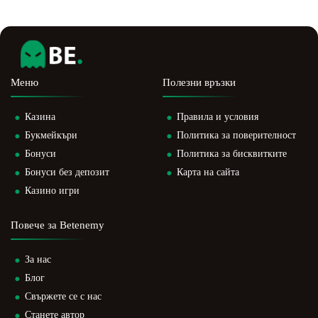
Меню
Полезни връзки
Казина
Правила и условия
Букмейкъри
Политика за поверителност
Бонуси
Политика за бисквитките
Бонуси без депозит
Карта на сайта
Казино игри
Повече за Betenemy
За нас
Блог
Свържете се с нас
Станете автор