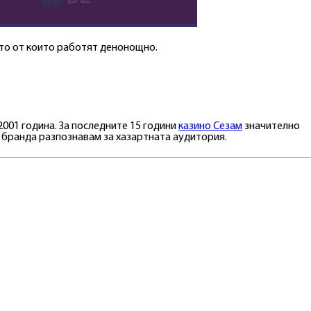
ето от които работят денонощно.
2001 година. За последните 15 години
казино Сезам
значително
и бранда разпознавам за хазартната аудитория.