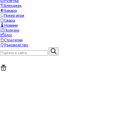
Рулетка
Блекджек
Бакара
Покер игри
Свара
Новини
Полезно
Блог
Стратегии
Ръководство