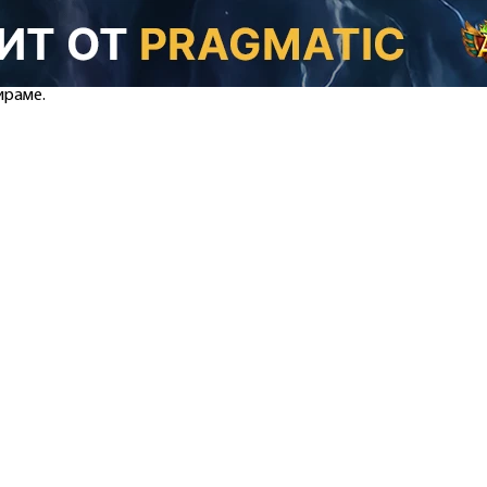
ираме.