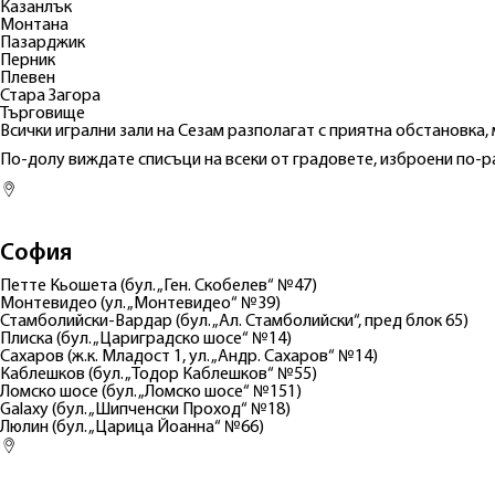
Казанлък
Монтана
Пазарджик
Перник
Плевен
Стара Загора
Търговище
Всички игрални зали на Сезам разполагат с приятна обстановк
По-долу виждате списъци на всеки от градовете, изброени по-ран
София
Петте Кьошета (бул. „Ген. Скобелев“ №47)
Монтевидео (ул. „Монтевидео“ №39)
Стамболийски-Вардар (бул. „Ал. Стамболийски“, пред блок 65)
Плиска (бул. „Цариградско шосе“ №14)
Сахаров (ж.к. Младост 1, ул. „Андр. Сахаров“ №14)
Каблешков (бул. „Тодор Каблешков“ №55)
Ломско шосе (бул. „Ломско шосе“ №151)
Galaxy (бул. „Шипченски Проход“ №18)
Люлин (бул. „Царица Йоанна“ №66)