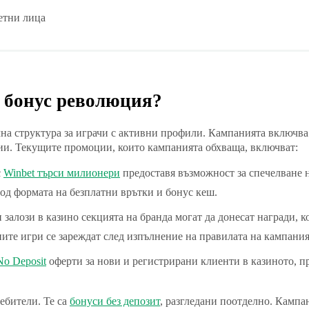
етни лица
 бонус революция?
на структура за играчи с активни профили. Кампанията включва
ии. Текущите промоции, които кампанията обхваща, включват:
с
Winbet търси милионери
предоставя възможност за спечелване н
од формата на безплатни врътки и бонус кеш.
 залози в казино секцията на бранда могат да донесат награди, 
ите игри се зареждат след изпълнение на правилата на кампания
No Deposit
оферти за нови и регистрирани клиенти в казиното, п
ебители. Те са
бонуси без депозит
, разгледани поотделно. Камп