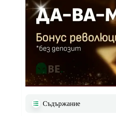
Съдържание