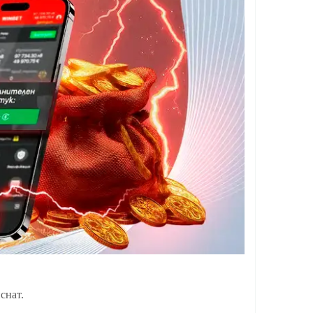
снат.