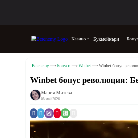
Казино
Букмейкъри
Бону
Betenemy
Бонуси
Winbet
Winbet бонус револ
Winbet бонус революция: Бе
Мария Митева
08 май 2026