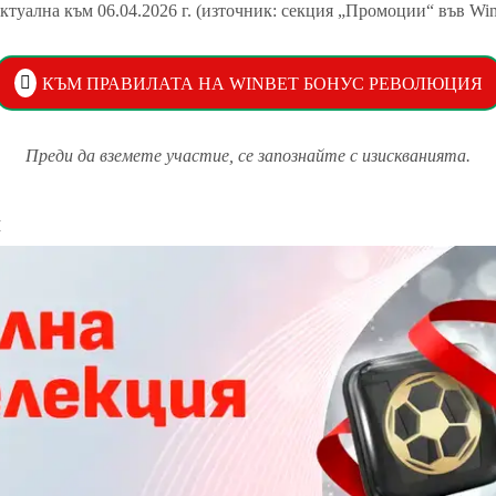
туална към 06.04.2026 г. (източник: секция „Промоции“ във Win
КЪМ ПРАВИЛАТА НА WINBET БОНУС РЕВОЛЮЦИЯ
Преди да вземете участие, се запознайте с изискванията.
я