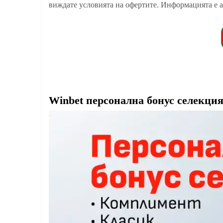
виждате условията на офертите. Информацията е ак
Winbet персонална бонус селекци