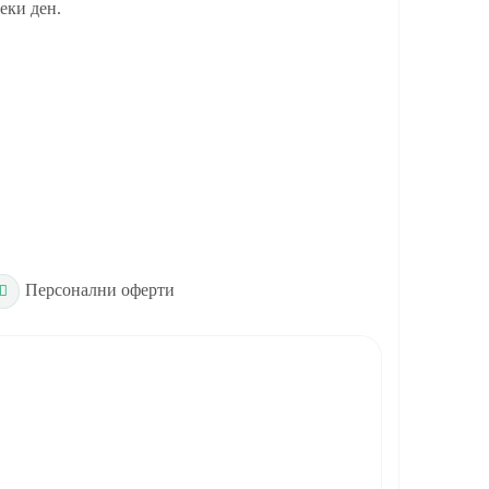
еки ден.
Персонални оферти