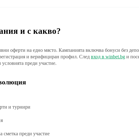
ания и с какво?
ни оферти на едно място. Кампанията включва бонуси без депози
 регистрация и верифициран профил. След
вход в winbet.bg
и пос
 условията преди участие.
еволюция
ерти и турнири
ия
а сметка преди участие