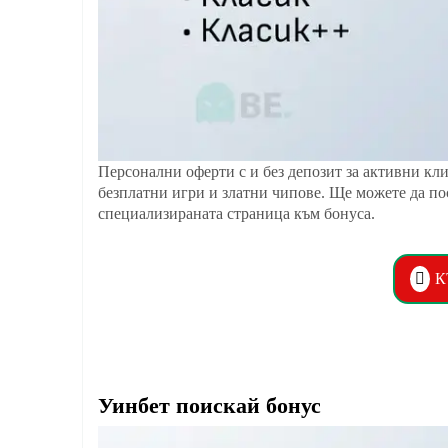
Персонални оферти с и без депозит за активни к
безплатни игри и златни чипове. Ще можете да по
специализираната страница към бонуса.
К
Уинбет поискай бонус