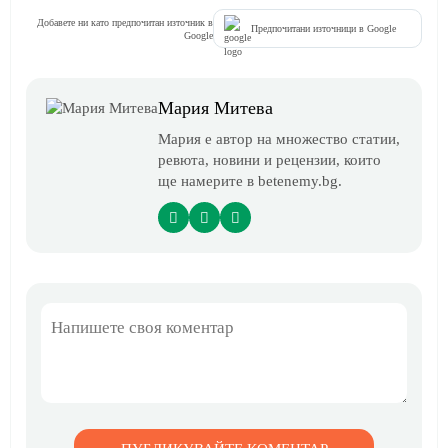
Добавете ни като предпочитан източник в
Предпочитани източници в Google
Google
Мария Митева
Мария е автор на множество статии,
ревюта, новини и рецензии, които
ще намерите в betenemy.bg.