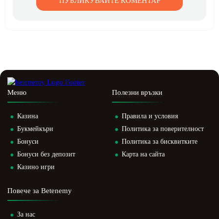
ПУБЛИКУВАЙТЕ КОМЕНТАР
Меню
Полезни връзки
Казина
Правила и условия
Букмейкъри
Политика за поверителност
Бонуси
Политика за бисквитките
Бонуси без депозит
Карта на сайта
Казино игри
Повече за Betenemy
За нас