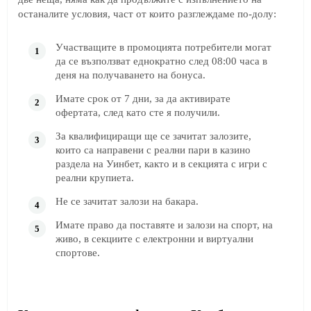
останалите условия, част от които разглеждаме по-долу:
Участващите в промоцията потребители могат
да се възползват еднократно след 08:00 часа в
деня на получаването на бонуса.
Имате срок от 7 дни, за да активирате
офертата, след като сте я получили.
За квалифициращи ще се зачитат залозите,
които са направени с реални пари в казино
раздела на Уинбет, както и в секцията с игри с
реални крупиета.
Не се зачитат залози на бакара.
Имате право да поставяте и залози на спорт, на
живо, в секциите с електронни и виртуални
спортове.