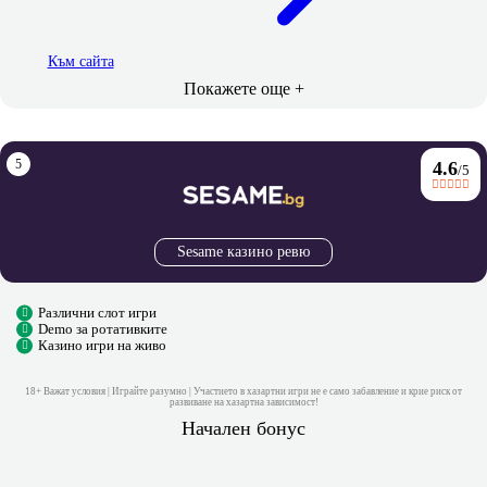
Към сайта
Покажете още +
4.6
/5
Sesame казино ревю
Различни слот игри
Demo за ротативките
Казино игри на живо
18+ Важат условия | Играйте разумно | Участието в хазартни игри не е само забавление и крие риск от
развиване на хазартна зависимост!
Начален бонус