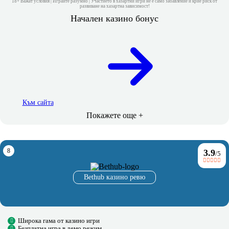
18+ Важат условия | Играйте разумно | Участието в хазартни игри не е само забавление и крие риск от
развиване на хазартна зависимост!
Начален казино бонус
Към сайта
Покажете още +
3.9
/5
Bethub казино ревю
Широка гама от казино игри
Безплатна игра в демо режим