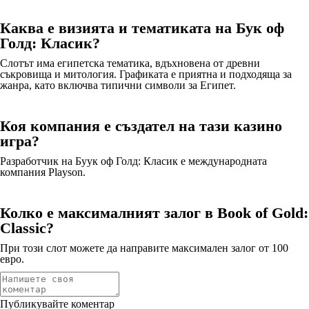
Каква е визията и тематиката на Бук оф
Голд: Класик?
Слотът има египетска тематика, вдъхновена от древни
съкровища и митология. Графиката е приятна и подходяща за
жанра, като включва типични символи за Египет.
Коя компания е създател на тази казино
игра?
Разработчик на Буук оф Голд: Класик е международната
компания Playson.
Колко е максималният залог в Book of Gold:
Classic?
При този слот можете да направите максимален залог от 100
евро.
Публикувайте коментар