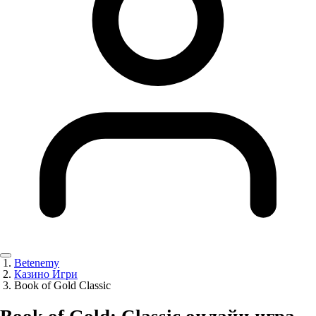
Betenemy
Казино Игри
Book of Gold Classic