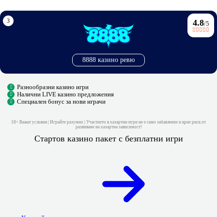
4.8
/5
8888 казино ревю
Разнообразни казино игри
Налични LIVE казино предложения
Специален бонус за нови играчи
18+ Важат условия | Играйте разумно | Участието в хазартни игри не е само забавление и крие риск от
развиване на хазартна зависимост!
Стартов казино пакет с безплатни игри