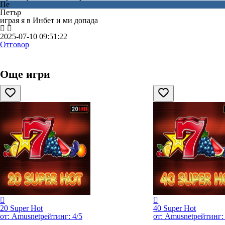
Пе
Петър
играя я в Инбет и ми допада
2025-07-10 09:51:22
Отговор
Още игри
20 Super Hot
40 Super Hot
от: Amusnet
рейтинг:
4
/5
от: Amusnet
рейтинг