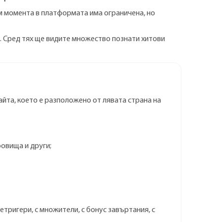
ъм момента в платформата има ограничена, но
а. Сред тях ще видите множество познати хитови
айта, което е разположено от лявата страна на
ровища и други;
ретригери, с множители, с бонус завъртания, с