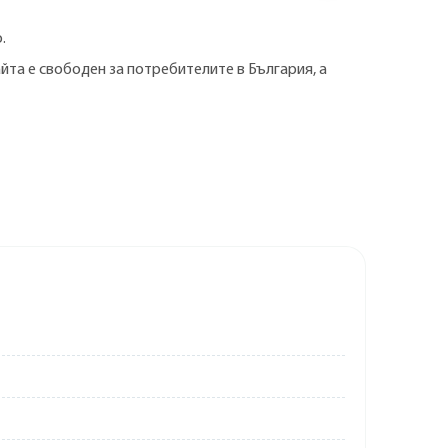
.
айта е свободен за потребителите в България, а