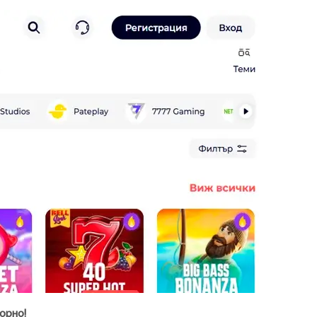
ворно!