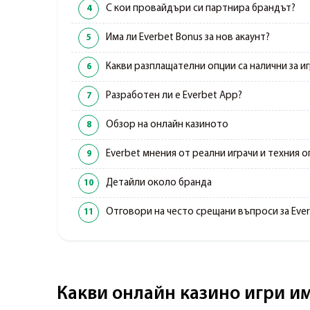
С кои провайдъри си партнира брандът?
Има ли Everbet Bonus за нов акаунт?
Какви разплащателни опции са налични за и
Разработен ли е Everbet App?
Обзор на онлайн казиното
Everbet мнения от реални играчи и техния о
Детайли около бранда
Отговори на често срещани въпроси за Eve
Какви онлайн казино игри им