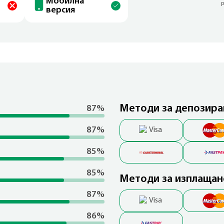
Мобилна
р
версия
Методи за депозира
87%
87%
85%
85%
Методи за изплащан
87%
86%