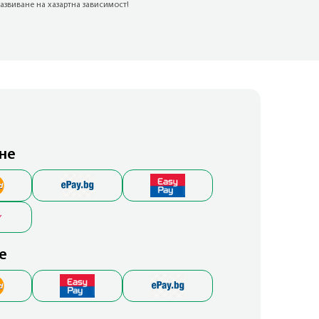
азвиване на хазартна зависимост!
не
е