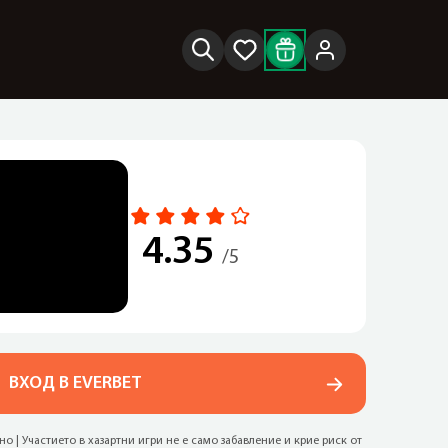
4.35
/5
ВХОД В EVERBET
но | Участието в хазартни игри не е само забавление и крие риск от