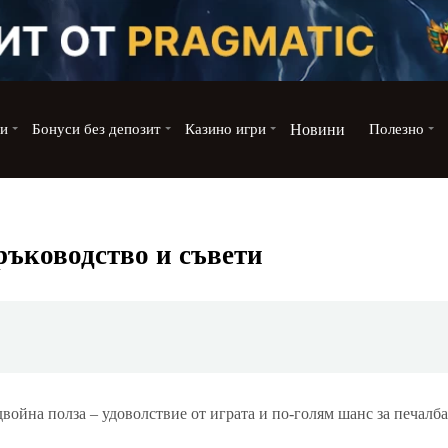
и
Бонуси без депозит
Казино игри
Новини
Полезно
ръководство и съвети
война полза – удоволствие от играта и по-голям шанс за печалба