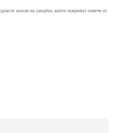
длагат залози на хандбал, които покриват повече от