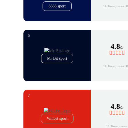
8888 sport
18+ Важат условия | 
4.8
/5
Mr Bit sport
18+ Важат условия | 
4.8
/5
Winbet sport
18+ Важат условия 