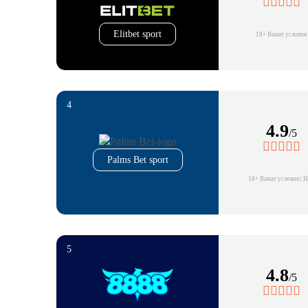
Elitbet sport
18+ Важат условия 
4.9
/5
Palms Bet sport
18+ Важат условия | 
4.8
/5