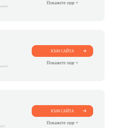
Покажете още +
симост!
КЪМ САЙТА
Покажете още +
симост!
КЪМ САЙТА
Покажете още +
мост!