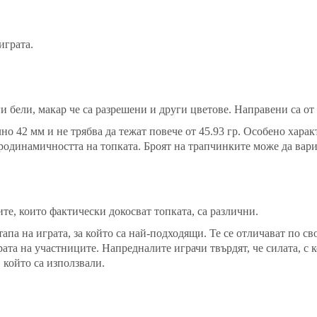
играта.
 бели, макар че са разрешени и други цветове. Направени са от 
42 мм и не трябва да тежат повече от 45.93 гр. Особено характе
аеродинамичността на топката. Броят на трапчинките може да вари
те, които фактически докосват топката, са различни.
апа на играта, за който са най-подходящи. Те се отличават по св
та на участниците. Напредналите играчи твърдят, че силата, с к
 който са използвали.