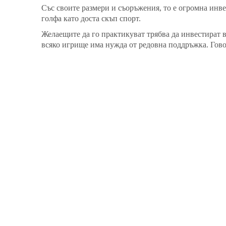
Със своите размери и съоръжения, то е огромна инве
голфа като доста скъп спорт.
Желаещите да го практикуват трябва да инвестират 
всяко игрище има нужда от редовна поддръжка. Говор