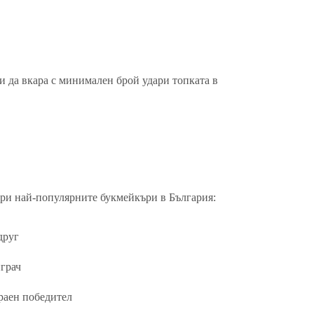
и да вкара с минимален брой удари топката в
при най-популярните букмейкъри в България:
друг
играч
раен победител