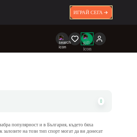
ИГРАЙ СЕГА
набра популярност и в България, където бяха
 залозите на този тип спорт могат да ви донесат