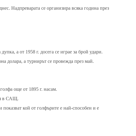
 днес. Надпреварата се организира всяка година през
упка, а от 1958 г. досега се играе за брой удари.
она долара, а турнирът се провежда през май.
голфа още от 1895 г. насам.
ия в САЩ.
и показват кой от голфърите е най-способен и е