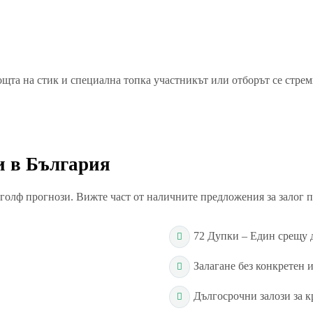
ощта на стик и специална топка участникът или отборът се стрем
и в България
а голф прогнози. Вижте част от наличните предложения за залог 
72 Дупки – Един срещу 
Залагане без конкретен 
Дългосрочни залози за к