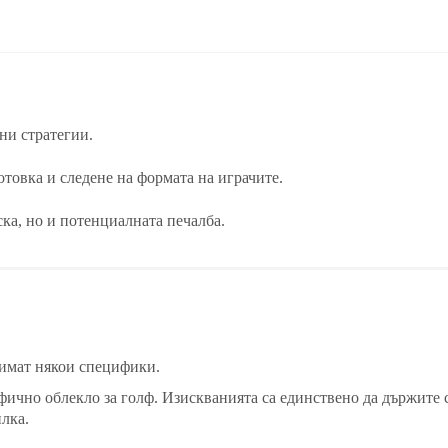
ни стратегии.
товка и следене на формата на играчите.
ска, но и потенциалната печалба.
 имат някои специфики.
чно облекло за голф. Изискванията са единствено да държите ст
илка.