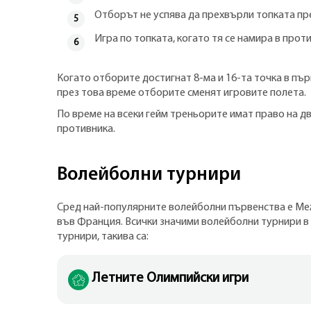
Отборът не успява да прехвърли топката пре
Игра по топката, когато тя се намира в прот
Когато отборите достигнат 8-ма и 16-та точка в пър
през това време отборите сменят игровите полета.
По време на всеки гейм треньорите имат право на две
противника.
Волейболни турнири
Сред най-популярните волейболни първенства е Межд
във Франция. Всички значими волейболни турнири в
турнири, такива са:
Летните Олимпийски игри