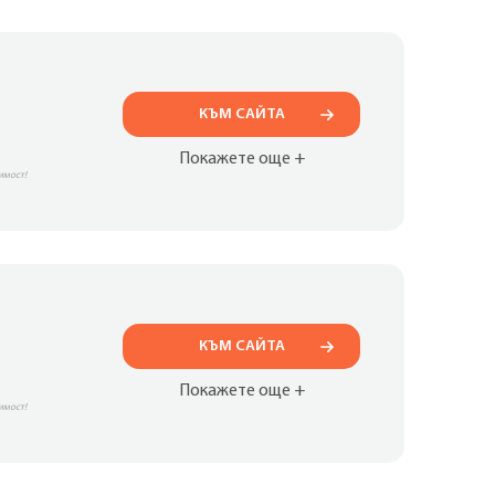
КЪМ САЙТА
Покажете още +
имост!
КЪМ САЙТА
Покажете още +
имост!