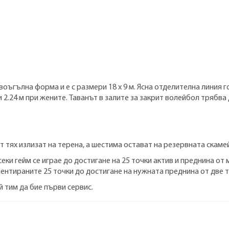
гълна форма и е с размери 18 х 9 м. Ясна отделителна линия го
и 2.24 м при жените. Таванът в залите за закрит волейбол трябва 
т тях излизат на терена, а шестима остават на резервната скаме
секи гейм се играе до достигане на 25 точки актив и преднина о
нтираните 25 точки до достигане на нужната преднина от две т
й тим да бие първи сервис.