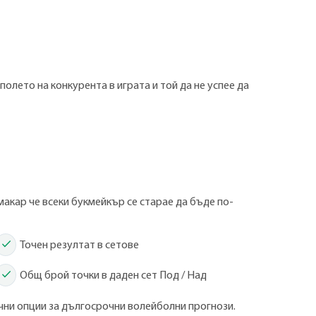
полето на конкурента в играта и той да не успее да
макар че всеки букмейкър се старае да бъде по-
Точен резултат в сетове
Общ брой точки в даден сет Под / Над
чни опции за дългосрочни волейболни прогнози.