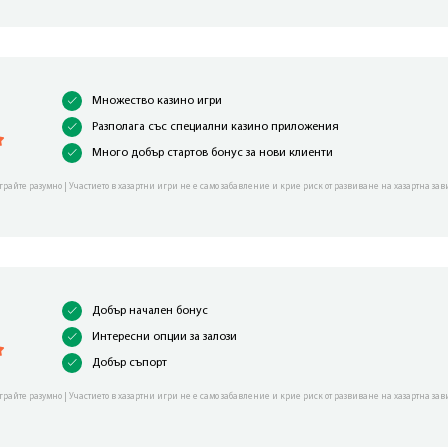
Множество казино игри
Разполага със специални казино приложения
Много добър стартов бонус за нови клиенти
грайте разумно | Участието в хазартни игри не е само забавление и крие риск от развиване на хазартна зав
Добър начален бонус
Интересни опции за залози
Добър съпорт
грайте разумно | Участието в хазартни игри не е само забавление и крие риск от развиване на хазартна зав