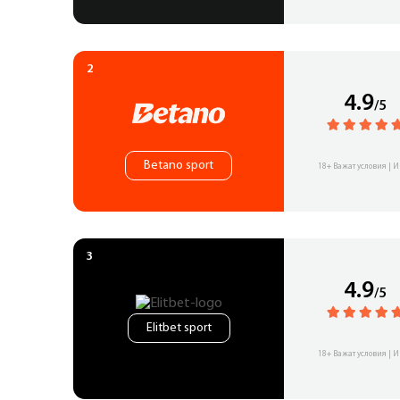
4.9
/5
Betano sport
18+ Важат условия | И
4.9
/5
Elitbet sport
18+ Важат условия | И