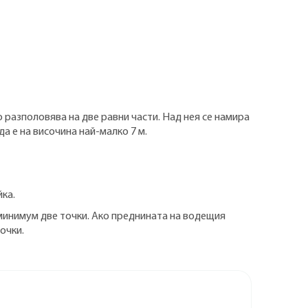
 разполовява на две равни части. Над нея се намира
да е на височина най-малко 7 м.
йка.
т минимум две точки. Ако преднината на водещия
очки.