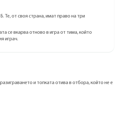
. Те, от своя страна, имат право на три
та се вкарва отново в игра от тима, който
я играч.
разиграването и топката отива в отбора, който не е