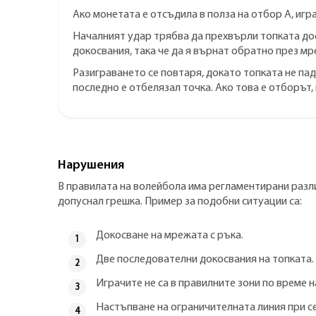
Ако монетата е отсъдила в полза на отбор А, игра
Началният удар трябва да прехвърли топката доста
докосвания, така че да я върнат обратно през мр
Разиграването се повтаря, докато топката не пад
последно е отбелязал точка. Ако това е отборът,
Нарушения
В правилата на волейбола има регламентирани различ
допуснал грешка. Пример за подобни ситуации са:
Докосване на мрежата с ръка.
Две последователни докосвания на топката.
Играчите не са в правилните зони по време н
Настъпване на ограничителната линия при с