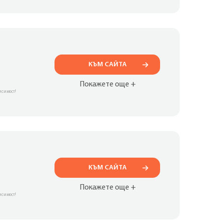
КЪМ САЙТА
Покажете още +
исимост!
КЪМ САЙТА
Покажете още +
исимост!