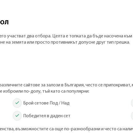
бол
его участват два отбора. Целта е топката да бъде насочена към 
дне на земята или просто противникът допусне друг тип грешка.
азличните сайтове за залози в България, често се припокриват, 
е изброили по-долу, тъй като са популярни:
Брой сетове Под / Над
Победител в даден сет
енства, възможностите са още по-разнообразни и често са нали