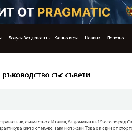
Новини
и
Бонуси без депозит
Казино игри
Полезно
 ръководство със съвети
 страната ни, съвместно с Италия, бе домакин на 19-ото по ред 
актикува както от мъже, така и от жени. Това е и един от спорто