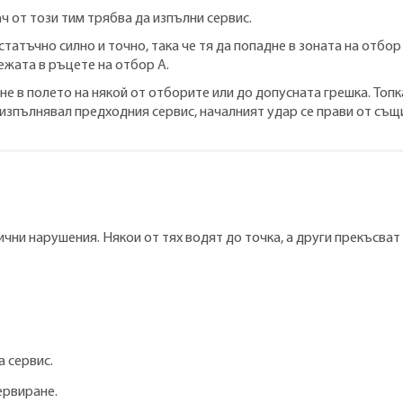
ч от този тим трябва да изпълни сервис.
тъчно силно и точно, така че тя да попадне в зоната на отбор Б
ежата в ръцете на отбор А.
не в полето на някой от отборите или до допусната грешка. Топка
 изпълнявал предходния сервис, началният удар се прави от същи
ни нарушения. Някои от тях водят до точка, а други прекъсват 
а сервис.
ервиране.