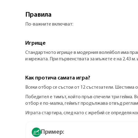
Правила
По-важните включват:
Игрище
Стандартното игрище в модерния волейбол има правоъ
и мрежата. При първенствата за мъжете е на 2.43 м. 
Как протича самата игра?
Всеки отбор се състои от 12 състезатели. Шестима о
Победител е тимът, който пръв спечели три гейма. В
отбор е по-малка, геймът продължава отвъд регламе
Играта стартира, след като с жребий се определя ко
Пример: