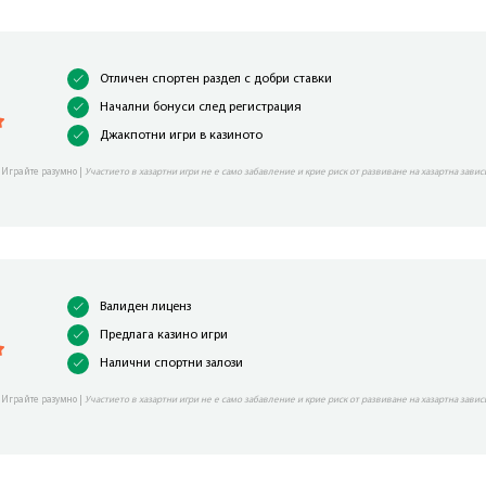
Отличен спортен раздел с добри ставки
Начални бонуси след регистрация
Джакпотни игри в казиното
 Играйте разумно |
Участието в хазартни игри не е само забавление и крие риск от развиване на хазартна завис
Валиден лиценз
Предлага казино игри
Налични спортни залози
 Играйте разумно |
Участието в хазартни игри не е само забавление и крие риск от развиване на хазартна завис