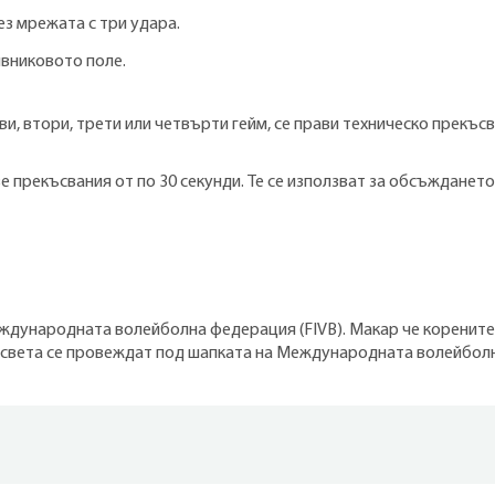
з мрежата с три удара.
ивниковото поле.
ви, втори, трети или четвърти гейм, се прави техническо прекъс
 прекъсвания от по 30 секунди. Те се използват за обсъждането 
ународната волейболна федерация (FIVB). Макар че корените на 
 света се провеждат под шапката на Международната волейболн