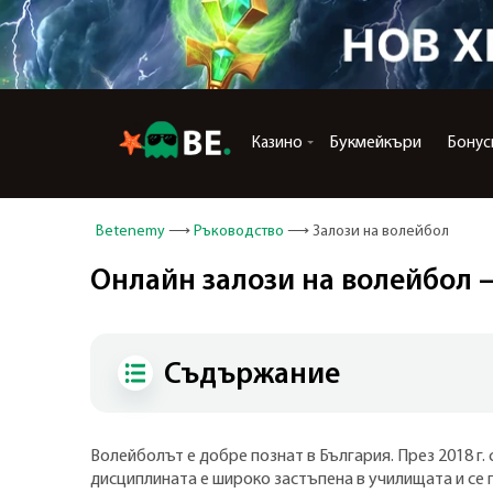
Букмейкъри
Казино
Бонус
Betenemy
Ръководство
Залози на волейбол
Онлайн залози на волейбол –
Съдържание
Волейболът е добре познат в България. През 2018 г.
дисциплината е широко застъпена в училищата и се пр