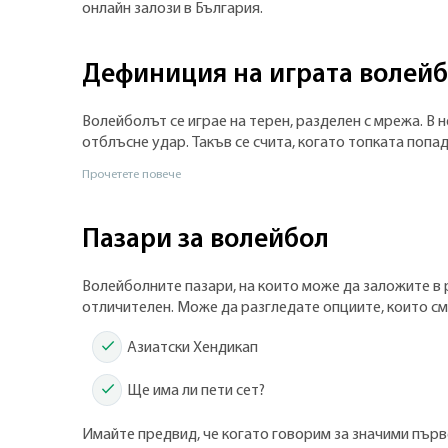
онлайн залози в България.
Дефиниция на играта волей
Волейболът се играе на терен, разделен с мрежа. В н
отблъсне удар. Такъв се счита, когато топката попа
Прочетете повече
Пазари за волейбол
Волейболните пазари, на които може да заложите в р
отличителен. Може да разгледате опциите, които см
Азиатски Хендикап
Ще има ли пети сет?
Имайте предвид, че когато говорим за значими първ