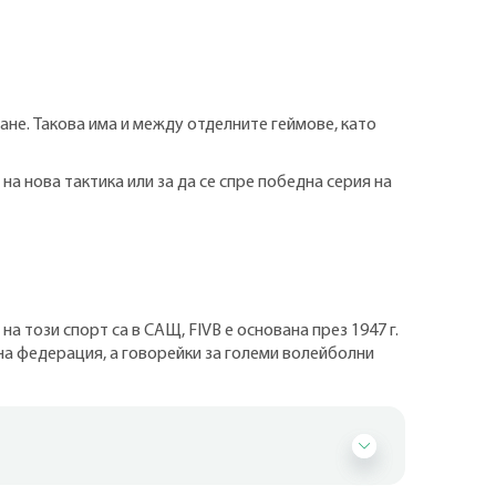
ване. Такова има и между отделните геймове, като
на нова тактика или за да се спре победна серия на
този спорт са в САЩ, FIVB е основана през 1947 г.
а федерация, а говорейки за големи волейболни