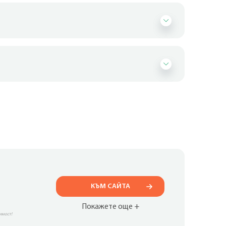
КЪМ САЙТА
Покажете още +
имост!