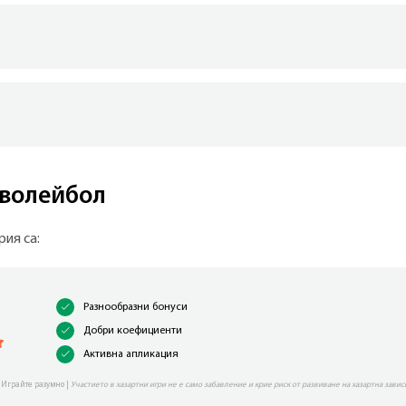
 волейбол
рия са:
Разнообразни бонуси
Добри коефициенти
Активна апликация
 Играйте разумно |
Участието в хазартни игри не е само забавление и крие риск от развиване на хазартна завис