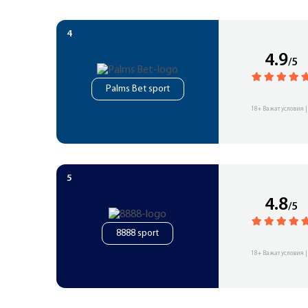
4.9
/5
Palms Bet sport
18+ Важат условия |
4.8
/5
8888 sport
18+ Важат условия |