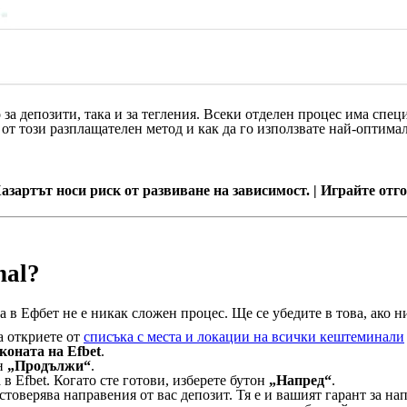
а депозити, така и за тегления. Всеки отделен процес има специф
 от този разплащателен метод и как да го използвате най-оптимал
Хазартът носи риск от развиване на зависимост. | Играйте отг
nal?
ка в Ефбет не е никак сложен процес. Ще се убедите в това, ако 
а откриете от
списъка с места и локации на всички кештеминали
коната на Efbet
.
он
„Продължи“
.
 в Efbet. Когато сте готови, изберете бутон
„Напред“
.
остоверява направения от вас депозит. Тя е и вашият гарант за на