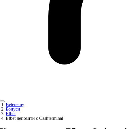
Betenemy
Бонуси
Efbet
Efbet депозити с Cashterminal