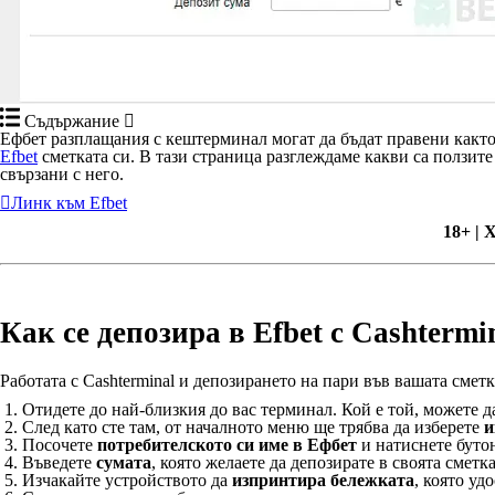
Съдържание
Ефбет разплащания с кештерминал могат да бъдат правени както з
Efbet
сметката си. В тази страница разглеждаме какви са ползите
свързани с него.
Линк към Efbet
18+ | 
Как се депозира в Efbet с Cashtermi
Работата с Cashterminal и депозирането на пари във вашата смет
Отидете до най-близкия до вас терминал. Кой е той, можете д
След като сте там, от началното меню ще трябва да изберете
и
Посочете
потребителското си име в Ефбет
и натиснете бут
Въведете
сумата
, която желаете да депозирате в своята сметка
Изчакайте устройството да
изпринтира бележката
, която уд