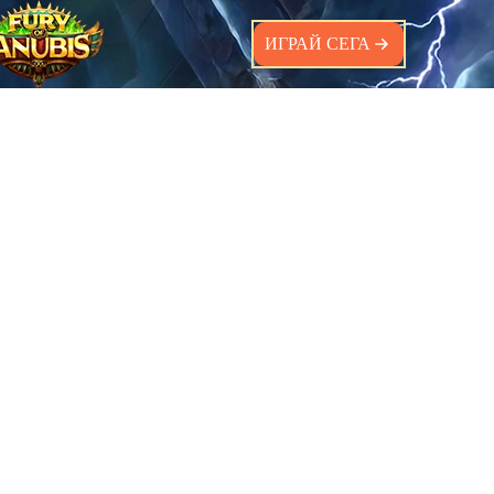
ИГРАЙ СЕГА