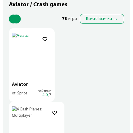
Aviator / Crash games
78
игри
Вижте Всички
→
Aviator
рейтинг:
от: Spribe
4.9
/5