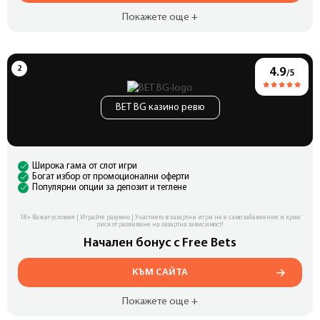
Покажете още +
4.9
/5
BET BG казино ревю
Широка гама от слот игри
Богат избор от промоционални оферти
Популярни опции за депозит и теглене
18+ Важат условия | Играйте разумно | Участието в хазартни игри не е само забавление и крие
риск от развиване на хазартна зависимост!
Начален бонус с Free Bets
КЪМ САЙТА
Покажете още +