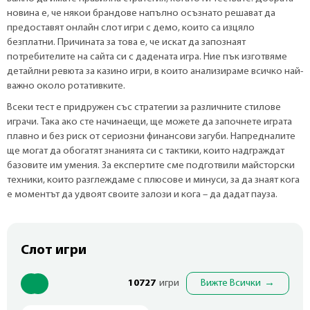
новина е, че някои брандове напълно осъзнато решават да
предоставят онлайн слот игри с демо, които са изцяло
безплатни. Причината за това е, че искат да запознаят
потребителите на сайта си с дадената игра. Ние пък изготвяме
детайлни ревюта за казино игри, в които анализираме всичко най-
важно около ротативките.
Всеки тест е придружен със стратегии за различните стилове
играчи. Така ако сте начинаещи, ще можете да започнете играта
плавно и без риск от сериозни финансови загуби. Напредналите
ще могат да обогатят знанията си с тактики, които надграждат
базовите им умения. За експертите сме подготвили майсторски
техники, които разглеждаме с плюсове и минуси, за да знаят кога
е моментът да удвоят своите залози и кога – да дадат пауза.
Слот игри
10727
игри
Вижте Всички
→