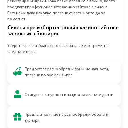
регистрирани играчи. Това обаче далеч не е всичко, което
предлагат професионалните казино сайтове с лиценз.
Бетенеми дава няколко полезни съвета, които да ви
помогнат.
Съвети при избор на онлайн казино сайтове
за залози в България
Уверете се, че избраният от вас бранд се е погрижил за
следните неща:
Предоставя разнообразни функционалности,
полезни по време на игра
Осигурява сигурност и защита на личните данни
Предлага наличие на разнообразни оферти и
турнири