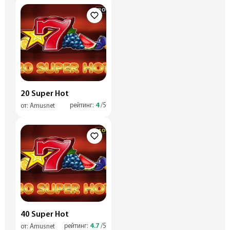
20 Super Hot
4
рейтинг:
/5
от: Amusnet
40 Super Hot
4.7
рейтинг:
/5
от: Amusnet