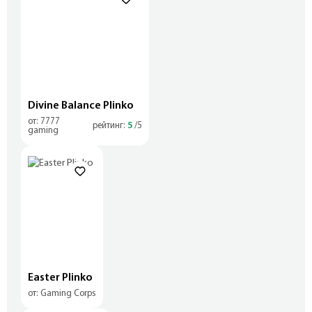
Divine Balance Plinko
от: 7777
5
рейтинг:
/5
gaming
Easter Plinko
от: Gaming Corps