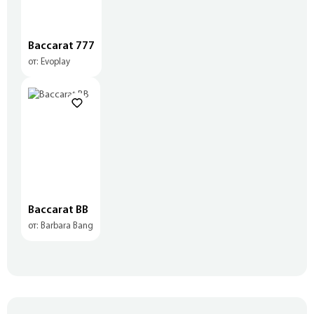
Baccarat 777
от: Evoplay
Baccarat BB
от: Barbara Bang