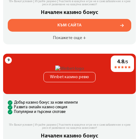
18+ Важат условия | Играйте разумно | Участието в хазартни игри не е само забавление и крие
риск от развиване на хазартна зависимост!
Начален казино бонус
КЪМ САЙТА
Покажете още +
4.8
/5
Winbet казино ревю
Добър казино бонус за нови клиенти
Развита онлайн казино секция
Популярни и търсени слотове
18+ Важат условия | Играйте разумно | Участието в хазартни игри не е само забавление и крие
риск от развиване на хазартна зависимост!
Начален казино бонус