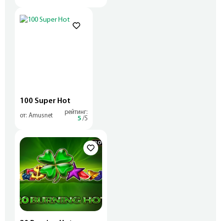
100 Super Hot
рейтинг:
от: Amusnet
5
/5