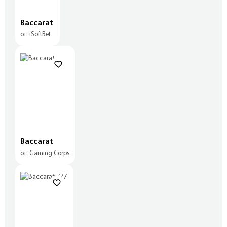
Baccarat
от: iSoftBet
Baccarat
от: Gaming Corps