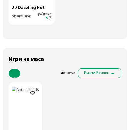
20 Dazzling Hot
рейтинг:
от: Amusnet
5
/5
Игри на маса
40
игри
Вижте Всички
→