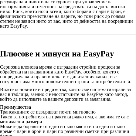
регулирана и нивото на сигурност при управление на
информацията и отчетност на средствата са на доста високо
ниво. Риск, който носи всеки, който борави с пари в брой, е
физическото преместване на парите, но този риск до голяма
степен не зависи нито от вас, нито от дейността на посредници
като EasyPay.
Плюсове и минуси на EasyPay
Сериозна клонова мрежа с изградени стройни процеси за
обработка на плащанията като EasyPay, особено, когато е
напредничава и прави връзка и с дигиталния канал, със
сигурност има много положителни страни за потребителите ѝ.
Вижте основните ѝ предимства, които сме систематизирали за
вас в таблица, заедно с недостатъците на EasyPay като метод,
който да използвате за вашите депозити за залагания.
Преимущества
Трансакциите се извършват почти мигновено
Такси за потребителя на практика рядко има, а ако има те са с
минимални размери
Можете да боравите от едно и също място и по едно и също
време с пари в брой и пари по различни сметки при различни