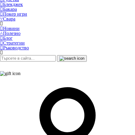
Блекджек
Бакара
Покер игри
Свара
Новини
Полезно
Блог
Стратегии
Ръководство