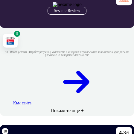
Sesame Review
EasyPay
18+ Важат условия | Играйте разумно |
Участието в хазартни игри не е само забавление и крие риск от
развиване на хазартна зависимост!
Към сайта
Покажете още +
4.3
/5