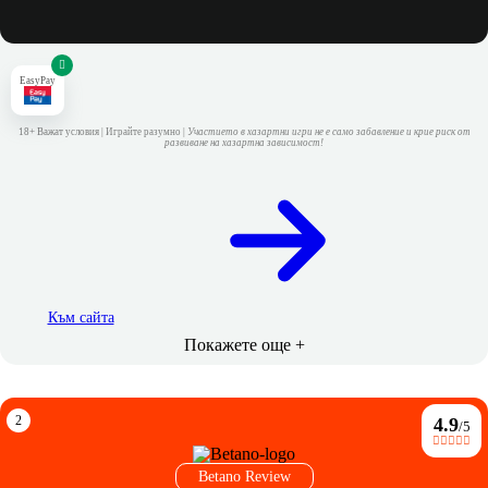
EasyPay
18+ Важат условия | Играйте разумно |
Участието в хазартни игри не е само забавление и крие риск от
развиване на хазартна зависимост!
Към сайта
Покажете още +
4.9
/5
Betano Review