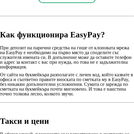
Как функционира EasyPay?
При депозит на парични средства на гише от клоновата мрежа
на EasyPay е необходимо на първо място да споделите със
служителя имената си. В допълнение може да оставите телефон
и адрес за контакт с вас при нужда, но това не е задължителна
информация.
От сайта на букмейкъра разполагате с личен код, който казвате в
офиса и съответно правите вноската по сметката му в EasyPay,
без никакви допълнителни усложнения. Сумата се зарежда по
сметката на букмейкъра почти мигновено. И това e наистина
точно толкова лесно, колкото звучи.
Такси и цени