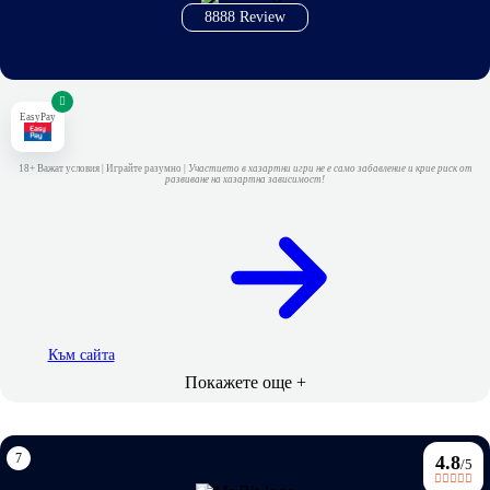
8888 Review
EasyPay
18+ Важат условия | Играйте разумно |
Участието в хазартни игри не е само забавление и крие риск от
развиване на хазартна зависимост!
Към сайта
Покажете още +
4.8
/5