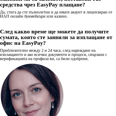
средства чрез EasyPay плащане?
Да, стига да сте пълнолетни и да имате акаунт в лицензиран от
НАП онлайн букмейкъри или казино.
След какво време ще можете да получите
сумата, която сте заявили за изплащане от
офис на EasyPay?
Приблизително между 2 и 24 часа, след нареждане на
изплащането и ако всички документи и процеси, свързани с
верификацията на профила ви, са били одобрени.