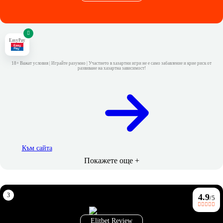
EasyPay
18+ Важат условия | Играйте разумно | Участието в хазартни игри не е само забавление и крие риск от
развиване на хазартна зависимост!
Към сайта
Покажете още +
4.9
/5
Elitbet Review