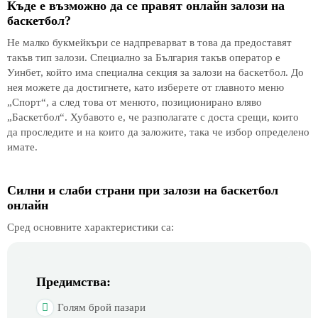
Къде е възможно да се правят онлайн залози на
баскетбол?
Не малко букмейкъри се надпреварват в това да предоставят
такъв тип залози. Специално за България такъв оператор е
Уинбет, който има специална секция за залози на баскетбол. До
нея можете да достигнете, като изберете от главното меню
„Спорт“, а след това от менюто, позиционирано вляво
„Баскетбол“. Хубавото е, че разполагате с доста срещи, които
да проследите и на които да заложите, така че избор определено
имате.
Силни и слаби страни при залози на баскетбол
онлайн
Сред основните характеристики са:
Предимства:
Голям брой пазари