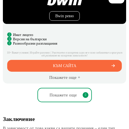
Bwin ревю
Имат лиценз
Версия на български
Разнообразни разплащания
18+ Важат условия | Играйте разумно |
Участието в хазартни игри не е само забавление и крие риск
от развиване на хазартна зависимост!
КЪМ САЙТА
Покажете още +
Покажете още
Заключение
В зависимост от това какви са вашите познания – един тип