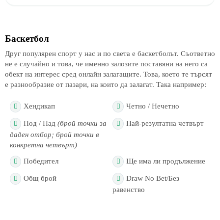
Баскетбол
Друг популярен спорт у нас и по света е баскетболът. Съответно
не е случайно и това, че именно залозите поставяни на него са
обект на интерес сред онлайн залагащите. Това, което те търсят
е разнообразие от пазари, на които да залагат. Така например:
Хендикап
Четно / Нечетно
Под / Над
(брой точки за
Най-резултатна четвърт
даден отбор; брой точки в
конкретна четвърт)
Победител
Ще има ли продължение
Общ брой
Draw No Bet/Без
равенство