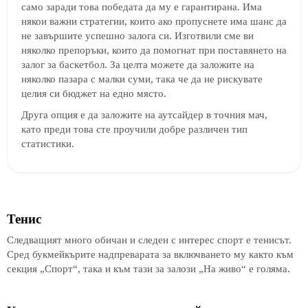
само заради това победата да му е гарантирана. Има
някои важни стратегии, които ако пропуснете има шанс да
не завършите успешно залога си. Изготвили сме ви
няколко препоръки, които да помогнат при поставянето на
залог за баскетбол. За целта можете да заложите на
няколко пазара с малки суми, така че да не рискувате
целия си бюджет на едно място.
Друга опция е да заложите на аутсайдер в точния мач,
като преди това сте проучили добре различен тип
статистики.
Тенис
Следващият много обичан и следен с интерес спорт е тенисът.
Сред букмейкърите надпреварата за включването му както към
секция „Спорт“, така и към тази за залози „На живо“ е голяма.