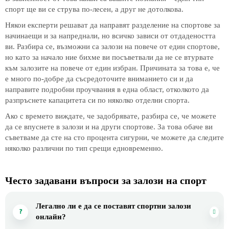
спорт ще ви се струва по-лесен, а друг не дотолкова.
Някои експерти решават да направят разделение на спортове за
начинаещи и за напреднали, но всичко зависи от отдадеността
ви. Разбира се, възможни са залози на повече от един спортове,
но като за начало ние бихме ви посъветвали да не се втурвате
към залозите на повече от един избран. Причината за това е, че
е много по-добре да съсредоточите вниманието си и да
направите подробни проучвания в една област, отколкото да
разпръснете капацитета си по няколко отделни спорта.
Ако с времето виждате, че задобрявате, разбира се, че можете
да се впуснете в залози и на други спортове. За това обаче ви
съветваме да сте на сто процента сигурни, че можете да следите
няколко различни по тип срещи едновременно.
Често задавани въпроси за залози на спорт
Легално ли е да се поставят спортни залози
онлайн?