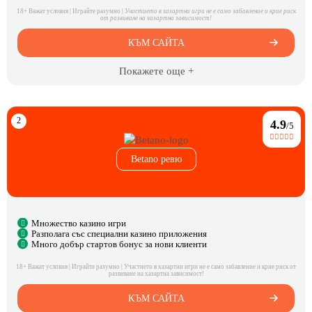
18+ Важат условия | Играйте разумно |
Участието в хазартни игри не е само забавление и крие риск
от развиване на хазартна зависимост!
КЪМ САЙТА
Покажете още +
4.9
/5
Betano ревю
Множество казино игри
Разполага със специални казино приложения
Много добър стартов бонус за нови клиенти
18+ Важат условия | Играйте разумно | Участието в хазартни игри не е само забавление и крие риск от
развиване на хазартна зависимост!
КЪМ САЙТА