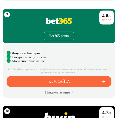
4.8
/5
Bet365 ревю
Лиценз за България
Сигурен и защитен сайт
Мобилно приложение
#Ad 18+ | Важат срокове и условия | Участието в хазартни игри не е само забавление и крие риск от
развиване на хазартна зависимост!
КЪМ САЙТА
Покажете още +
4.7
/5