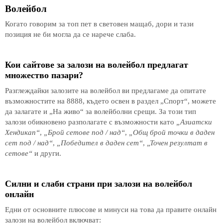
Волейбол
Когато говорим за топ пет в световен мащаб, дори и тази
позиция не би могла да се нарече слаба.
Кои сайтове за залози на волейбол предлагат
множество пазари?
Разглеждайки залозите на волейбол ви предлагаме да опитате
възможностите на 8888, където освен в раздел „Спорт“, можете
да залагате и „На живо“ за волейболни срещи. За този тип
залози обикновено разполагате с възможности като
„Азиатски
Хендикап“
,
„Брой сетове под / над“
,
„Общ брой точки в даден
сет под / над“
,
„Победител в даден сет“
,
„Точен резултат в
сетове“
и други.
Силни и слаби страни при залози на волейбол
онлайн
Едни от основните плюсове и минуси на това да правите онлайн
залози на волейбол включват: