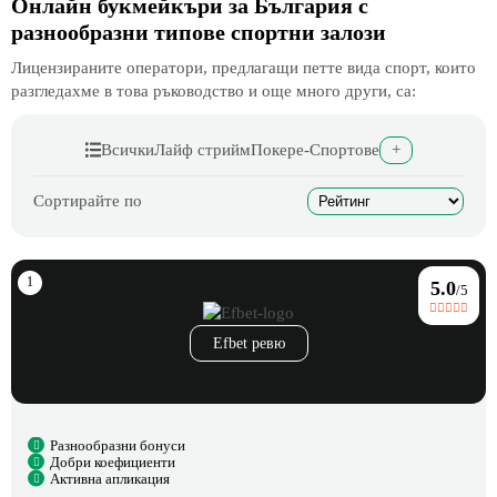
Онлайн букмейкъри за България с
разнообразни типове спортни залози
Лицензираните оператори, предлагащи петте вида спорт, които
разгледахме в това ръководство и още много други, са:
Всички
Лайф стрийм
Покер
е-Спортове
+
Сортирайте по
5.0
/5
Efbet ревю
Разнообразни бонуси
Добри коефициенти
Активна апликация