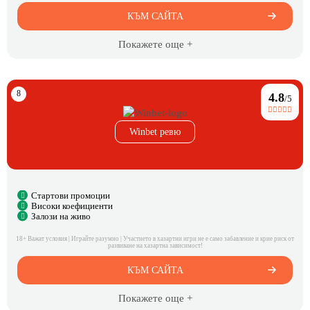
КЪМ САЙТА
Покажете още +
4.8
/5
Winbet ревю
Стартови промоции
Високи коефициенти
Залози на живо
18+ Важат условия | Играйте разумно | Участието в хазартни игри не е само забавление и крие риск от
развиване на хазартна зависимост!
КЪМ САЙТА
Покажете още +