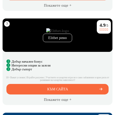
Покажете още +
4.9
/5
Elitbet ревю
Добър начален бонус
Интересни опции за залози
Добър съпорт
18+ Важат условия | Играйте разумно | Участието в хазартни игри не е само забавление и крие риск от
развиване на хазартна зависимост!
КЪМ САЙТА
Покажете още +