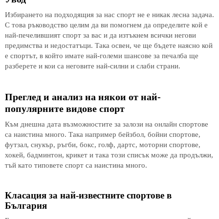
Избирането на подходящия за нас спорт не е никак лесна задача.
С това ръководство целим да ви помогнем да определите кой е
най-печелившият спорт за вас и да изтъкнем всички негови
предимства и недостатъци. Така освен, че ще бъдете наясно кой
е спортът, в който имате най-големи шансове за печалба ще
разберете и кои са неговите най-силни и слаби страни.
Преглед и анализ на някои от най-
популярните видове спорт
Към днешна дата възможностите за залози на онлайн спортове
са наистина много. Така например бейзбол, бойни спортове,
футзал, снукър, ръгби, бокс, голф, дартс, моторни спортове,
хокей, бадминтон, крикет и така този списък може да продължи,
тъй като типовете спорт са наистина много.
Класация за най-известните спортове в
България