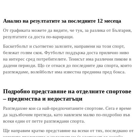
Анализ на резултатите за последните 12 месеца
От графиката можете да видите, че тук, за разлика от България,
резултатите са доста по-вариращи.
Баскетболът и съответно залозите, направени на този спорт,
бележат голям скок. Футболът поддържа доста прилично ниво
на интерес сред потребителите. Тенисът има различни пикове в
дадени периоди. Що се отнася до последните два спорта, които
разглеждаме, волейболът има известна преднина пред бокса.
Подробно представяне на отделните спортове
– предимства и недостатъци
Разгледахме кои са най-предпочитаните спортове. Сега е време
да задълбочим прегледа, като навлезем малко по-подробно във
всеки един от петте разглеждани спорта.
Ще направим кратко представяне на всеки от тях, последвано от