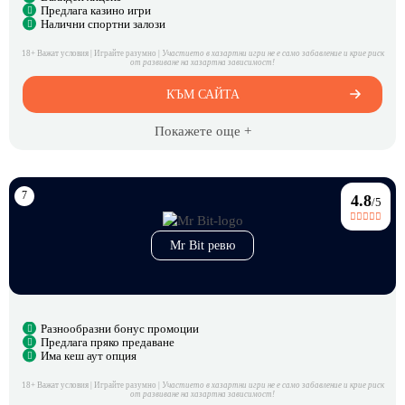
Предлага казино игри
Налични спортни залози
18+ Важат условия | Играйте разумно |
Участието в хазартни игри не е само забавление и крие риск
от развиване на хазартна зависимост!
КЪМ САЙТА
Покажете още +
4.8
/5
Mr Bit ревю
Разнообразни бонус промоции
Предлага пряко предаване
Има кеш аут опция
18+ Важат условия | Играйте разумно |
Участието в хазартни игри не е само забавление и крие риск
от развиване на хазартна зависимост!