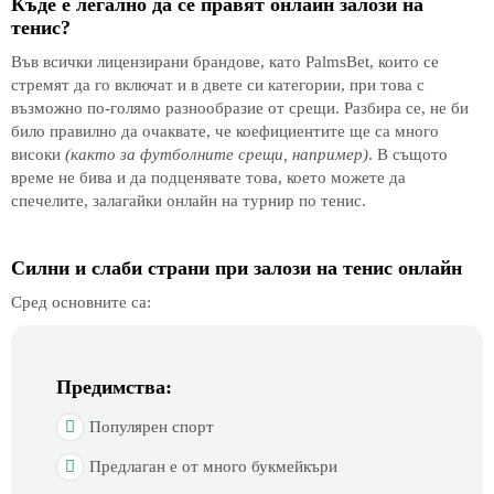
Къде е легално да се правят онлайн залози на
тенис?
Във всички лицензирани брандове, като PalmsBet, които се
стремят да го включат и в двете си категории, при това с
възможно по-голямо разнообразие от срещи. Разбира се, не би
било правилно да очаквате, че коефициентите ще са много
високи
(както за футболните срещи, например)
. В същото
време не бива и да подценявате това, което можете да
спечелите, залагайки онлайн на турнир по тенис.
Силни и слаби страни при залози на тенис онлайн
Сред основните са:
Предимства:
Популярен спорт
Предлаган е от много букмейкъри