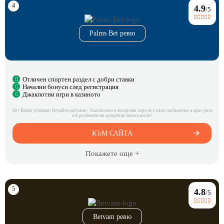
4.9
/5
Palms Bet ревю
Отличен спортен раздел с добри ставки
Начални бонуси след регистрация
Джакпотни игри в казиното
18+ Важат условия | Играйте разумно |
Участието в хазартни игри не е само забавление и крие риск
от развиване на хазартна зависимост!
КЪМ САЙТА
Покажете още +
4.8
/5
Betvam ревю