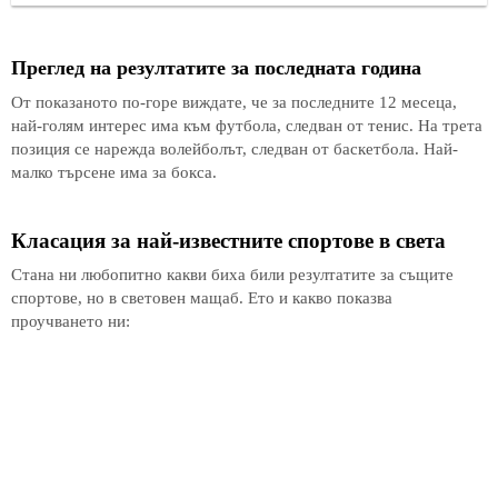
Преглед на резултатите за последната година
От показаното по-горе виждате, че за последните 12 месеца,
най-голям интерес има към футбола, следван от тенис. На трета
позиция се нарежда волейболът, следван от баскетбола. Най-
малко търсене има за бокса.
Класация за най-известните спортове в света
Стана ни любопитно какви биха били резултатите за същите
спортове, но в световен мащаб. Ето и какво показва
проучването ни: