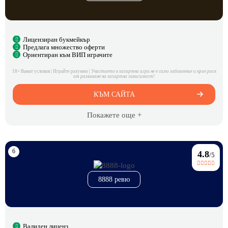
Лицензиран букмейкър
Предлага множество оферти
Ориентиран към ВИП играчите
18+ Важат условия | Играйте разумно |
Участието в хазартни игри не е само забавление и крие риск
от развиване на хазартна зависимост!
КЪМ САЙТА
Покажете още +
4.8
/5
8888 ревю
Валиден лиценз