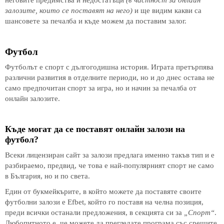
неговите предимства и недостатъци
(в частност за онлайн
залозите, които се поставят на него)
и ще видим какви са
шансовете за печалба и къде можем да поставим залог.
Футбол
Футболът е спорт с дългогодишна история. Играта претърпява
различни развития в отделните периоди, но и до днес остава не
само предпочитан спорт за игра, но и начин за печалба от
онлайн залозите.
Къде могат да се поставят онлайн залози на
футбол?
Всеки лицензиран сайт за залози предлага именно такъв тип и е
разбираемо, предвид, че това е най-популярният спорт не само
в България, но и по света.
Един от букмейкърите, в който можете да поставяте своите
футболни залози е Efbet, който го поставя на челна позиция,
преди всички останали предложения, в секцията си за
„Спорт“
.
Любопитното е, че можете да прегледате програма със срещите,