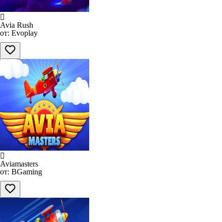
Avia Rush
от: Evoplay
Aviamasters
от: BGaming