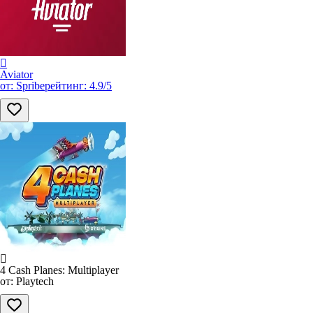
Aviator
от: Spribe
рейтинг:
4.9
/5
4 Cash Planes: Multiplayer
от: Playtech