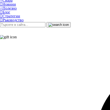
Свара
Новини
Полезно
Блог
Стратегии
Ръководство