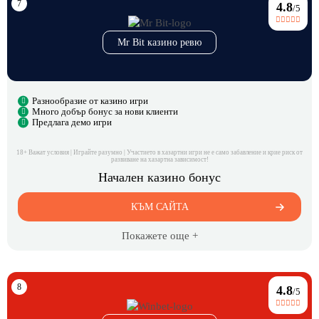
4.8
/5
Mr Bit казино ревю
Разнообразие от казино игри
Много добър бонус за нови клиенти
Предлага демо игри
18+ Важат условия | Играйте разумно | Участието в хазартни игри не е само забавление и крие риск от
развиване на хазартна зависимост!
Начален казино бонус
КЪМ САЙТА
Покажете още +
4.8
/5