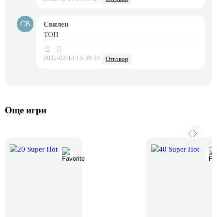
СВ
Свилен
ТОП
2022-02-18 15:39:24
Отговор
Още игри