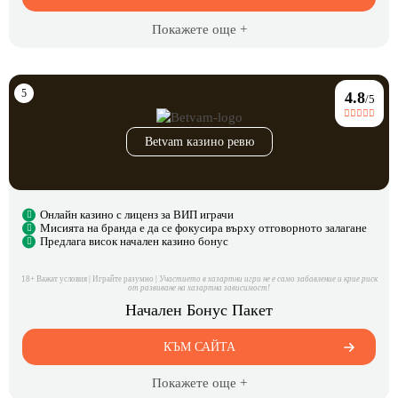
Покажете още +
4.8
/5
Betvam казино ревю
Онлайн казино с лиценз за ВИП играчи
Мисията на бранда е да се фокусира върху отговорното залагане
Предлага висок начален казино бонус
18+ Важат условия | Играйте разумно |
Участието в хазартни игри не е само забавление и крие риск
от развиване на хазартна зависимост!
Начален Бонус Пакет
КЪМ САЙТА
Покажете още +