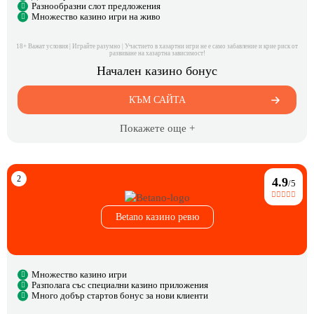
Разнообразни слот предложения
Множество казино игри на живо
18+ Важат условия | Играйте разумно | Участието в хазартни игри не е само забавление и крие риск от
развиване на хазартна зависимост!
Начален казино бонус
КЪМ САЙТА
Покажете още +
4.9
/5
Betano казино ревю
Множество казино игри
Разполага със специални казино приложения
Много добър стартов бонус за нови клиенти