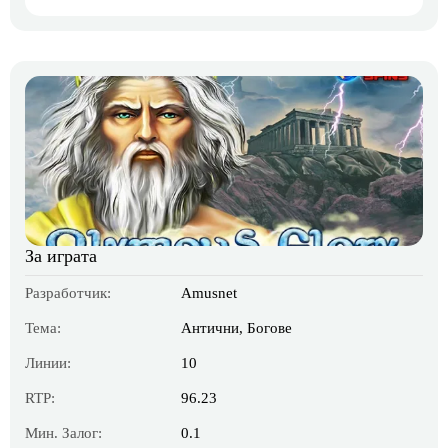
За играта
Разработчик:
Amusnet
Тема:
Антични, Богове
Линии:
10
RTP:
96.23
Мин. Залог:
0.1