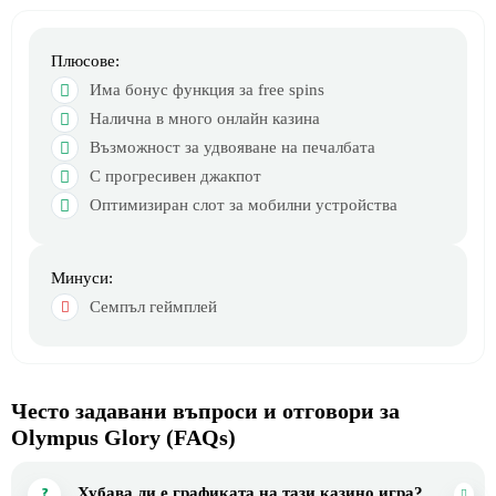
Плюсове:
Има бонус функция за free spins
Налична в много онлайн казина
Възможност за удвояване на печалбата
С прогресивен джакпот
Оптимизиран слот за мобилни устройства
Минуси:
Семпъл геймплей
Често задавани въпроси и отговори за
Olympus Glory (FAQs)
Хубава ли е графиката на тази казино игра?