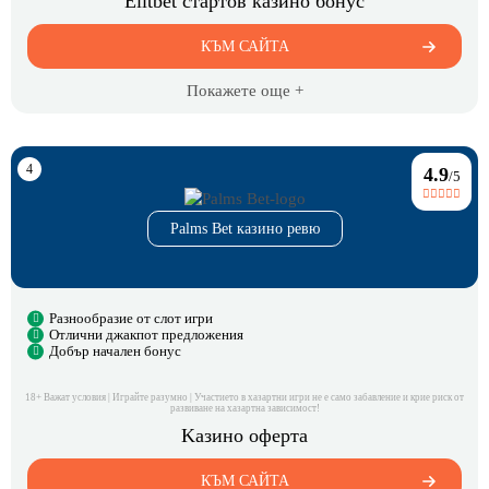
Elitbet стартов казино бонус
КЪМ САЙТА
Покажете още +
4.9
/5
Palms Bet казино ревю
Разнообразие от слот игри
Отлични джакпот предложения
Добър начален бонус
18+ Важат условия | Играйте разумно | Участието в хазартни игри не е само забавление и крие риск от
развиване на хазартна зависимост!
Kaзино оферта
КЪМ САЙТА