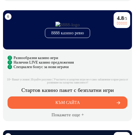
4.8
/5
8888 казино ревю
Разнообразни казино игри
Налични LIVE казино предложения
Специален бонус за нови играчи
18+ Важат условия | Играйте разумно | Участието в хазартни игри не е само забавление и крие риск от
развиване на хазартна зависимост!
Стартов казино пакет с безплатни игри
КЪМ САЙТА
Покажете още +