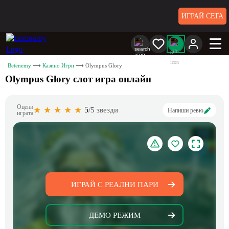
ИГРАЙ СЕГА
Betenemy
Казино Игри
Olympus Glory
Olympus Glory слот игра онлайн
Оцени
★
★
★
★
★
5
/5 звезди
Напиши ревю
играта
ИГРАЙ С РЕАЛНИ ПАРИ
ДЕМО РЕЖИМ