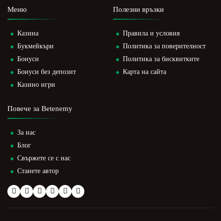
Меню
Полезни връзки
Казина
Правила и условия
Букмейкъри
Политика за поверителност
Бонуси
Политика за бисквитките
Бонуси без депозит
Карта на сайта
Казино игри
Повече за Betenemy
За нас
Блог
Свържете се с нас
Станете автор