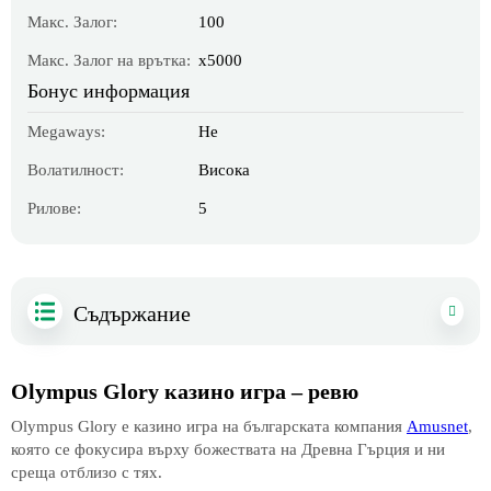
Макс. Залог:
100
Макс. Залог на врътка:
x5000
Бонус информация
Megaways:
Не
Волатилност:
Висока
Рилове:
5
Съдържание
Olympus Glory казино игра – ревю
Olympus Glory е казино игра на българската компания
Amusnet
,
която се фокусира върху божествата на Древна Гърция и ни
среща отблизо с тях.