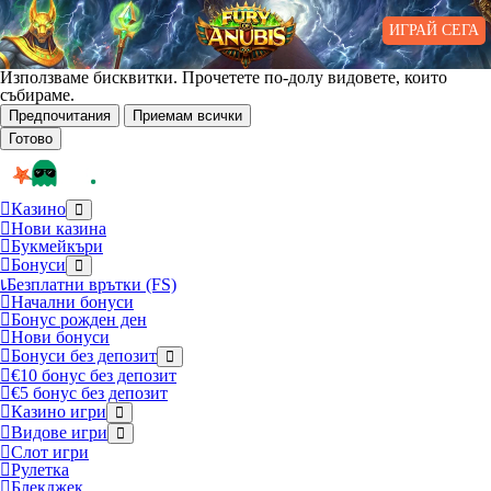
ИГРАЙ СЕГА
Използваме бисквитки. Прочетете по-долу видовете, които
събираме.
Предпочитания
Приемам всички
Готово
Казино
Нови казина
Букмейкъри
Бонуси
Безплатни врътки (FS)
Начални бонуси
Бонус рожден ден
Нови бонуси
Бонуси без депозит
€10 бонус без депозит
€5 бонус без депозит
Казино игри
Видове игри
Слот игри
Рулетка
Блекджек