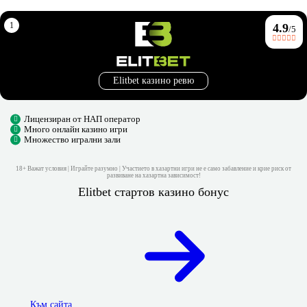
4.9
/5
Elitbet казино ревю
Лицензиран от НАП оператор
Много онлайн казино игри
Множество игрални зали
18+ Важат условия | Играйте разумно | Участието в хазартни игри не е само забавление и крие риск от
развиване на хазартна зависимост!
Elitbet стартов казино бонус
Към сайта