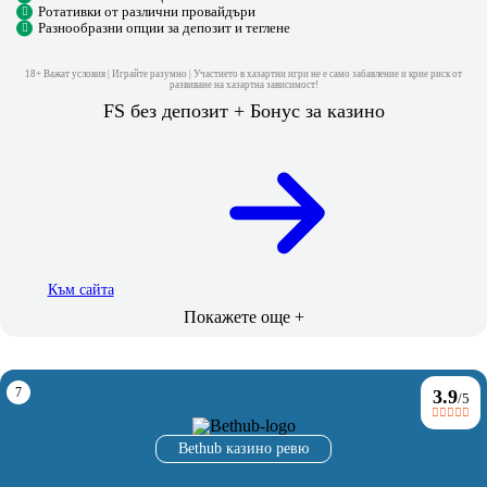
Ротативки от различни провайдъри
Разнообразни опции за депозит и теглене
18+ Важат условия | Играйте разумно | Участието в хазартни игри не е само забавление и крие риск от
развиване на хазартна зависимост!
FS без депозит + Бонус за казино
Към сайта
Покажете още +
3.9
/5
Bethub казино ревю