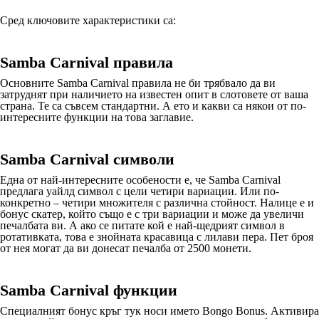
Сред ключовите характеристики са:
Samba Carnival правила
Основните Samba Carnival правила не би трябвало да ви
затруднят при наличието на известен опит в слотовете от ваша
страна. Те са съвсем стандартни. А ето и какви са някои от по-
интересните функции на това заглавие.
Samba Carnival символи
Една от най-интересните особености е, че Samba Carnival
предлага уайлд символ с цели четири вариации. Или по-
конкретно – четири множителя с различна стойност. Налице е и
бонус скатер, който също е с три вариации и може да увеличи
печалбата ви. А ако се питате кой е най-щедрият символ в
ротативката, това е знойната красавица с лилави пера. Пет броя
от нея могат да ви донесат печалба от 2500 монети.
Samba Carnival функции
Специалният бонус кръг тук носи името Bongo Bonus. Активира