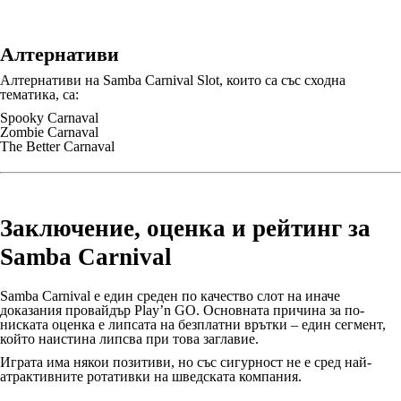
Алтернативи
Алтернативи на Samba Carnival Slot, които са със сходна
тематика, са:
Spooky Carnaval
Zombie Carnaval
The Better Carnaval
Заключение, оценка и рейтинг за
Samba Carnival
Samba Carnival е един среден по качество слот на иначе
доказания провайдър Play’n GO. Основната причина за по-
ниската оценка е липсата на безплатни врътки – един сегмент,
който наистина липсва при това заглавие.
Играта има някои позитиви, но със сигурност не е сред най-
атрактивните ротативки на шведската компания.