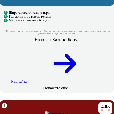
Широка гама от казино игри
Безплатна игра в демо режим
Множество налични бонуси
18+ Важат условия | Играйте разумно |
Участието в хазартни игри не е само забавление и крие риск от
развиване на хазартна зависимост!
Начален Казино Бонус
Към сайта
Покажете още +
4.0
/5