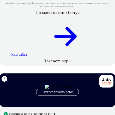
18+ Важат условия | Играйте разумно | Участието в хазартни игри не е само забавление и крие риск от
развиване на хазартна зависимост!
Начален казино бонус
Към сайта
Покажете още +
4.4
/5
Everbet казино ревю
Онлайн казино с лиценз от НАП