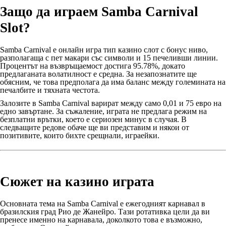
Защо да играем Samba Carnival
Slot?
Samba Carnival е онлайн игра тип казино слот с бонус ниво,
разполагаща с пет макари със символи и 15 печеливши линии.
Процентът на възвръщаемост достига 95.78%, докато
предлаганата волатилност е средна. За незапознатите ще
обясним, че това предполага да има баланс между големината на
печалбите и тяхната честота.
Залозите в Samba Carnival варират между само 0,01 и 75 евро на
едно завъртане. За съжаление, играта не предлага режим на
безплатни врътки, което е сериозен минус в случая. В
следващите редове обаче ще ви представим и някои от
позитивите, които бихте срещнали, играейки.
Сюжет на казино играта
Основната тема на Samba Carnival е ежегодният карнавал в
бразилския град Рио де Жанейро. Тази ротативка цели да ви
пренесе именно на карнавала, доколкото това е възможно,