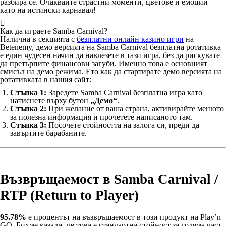
разбира се. Очаквайте страстни моменти, цветове и емоции –
като на истински карнавал!
Как да играете Samba Carnival?
Налична в секцията с
безплатни онлайн казино игри
на
Betenemy, демо версията на Samba Carnival безплатна ротативка
е един чудесен начин да навлезете в тази игра, без да рискувате
да претърпите финансови загуби. Именно това е основният
смисъл на демо режима. Ето как да стартирате демо версията на
ротативката в нашия сайт:
Стъпка 1:
Заредете Samba Carnival безплатна игра като
натиснете върху бутон
„Демо“
.
Стъпка 2:
При желание от ваша страна, активирайте менюто
за полезна информация и прочетете написаното там.
Стъпка 3:
Посочете стойността на залога си, преди да
завъртите барабаните.
Възвръщаемост в Samba Carnival /
RTP (Return to Player)
95.78%
е процентът на възвръщаемост в този продукт на Play’n
GO. Бихме казали, че това е стандартна стойност за голяма част