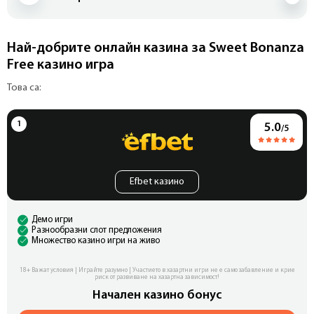
Най-добрите онлайн казина за Sweet Bonanza
Free казино игра
Това са:
5.0
/5
Efbet казино
Демо игри
Разнообразни слот предложения
Множество казино игри на живо
18+ Важат условия | Играйте разумно | Участието в хазартни игри не е само забавление и крие
риск от развиване на хазартна зависимост!
Начален казино бонус