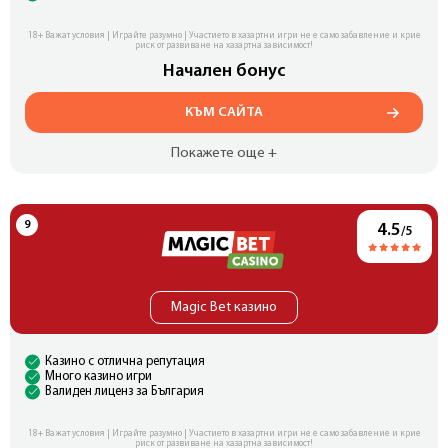
18+ Важат условия | Играйте разумно | Участието в хазартни игри не е само забавление и крие
риск от развиване на хазартна зависимост!
Начален бонус
КЪМ САЙТА
Покажете още +
4.5
/5
Magic Bet казино
Казино с отлична репутация
Много казино игри
Валиден лиценз за България
18+ Важат условия | Играйте разумно | Участието в хазартни игри не е само забавление и крие
риск от развиване на хазартна зависимост!