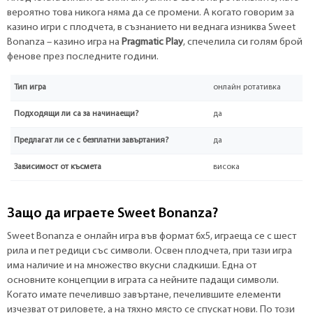
вероятно това никога няма да се промени. А когато говорим за
казино игри с плодчета, в съзнанието ни веднага изниква Sweet
Bonanza – казино игра на
Pragmatic Play
, спечелила си голям брой
фенове през последните години.
Тип игра
онлайн ротативка
Подходящи ли са за начинаещи?
да
Предлагат ли се с безплатни завъртания?
да
Зависимост от късмета
висока
Защо да играете Sweet Bonanza?
Sweet Bonanza е онлайн игра във формат 6х5, играеща се с шест
рила и пет редици със символи. Освен плодчета, при тази игра
има наличие и на множество вкусни сладкиши. Една от
основните концепции в играта са нейните падащи символи.
Когато имате печелившо завъртане, печелившите елементи
изчезват от риловете, а на тяхно място се спускат нови. По този