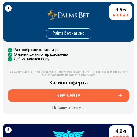
4.9
/5
Palms Bet казино
Разнообразие от слот игри
Отлични джакпот предложения
Добър начален бонус
18+ Важат условия | Играйте разумно | Участието в хазартни игри не е само забавление и крие
риск от развиване на хазартна зависимост!
Kaзино оферта
КЪМ САЙТА
Покажете още +
4.8
/5