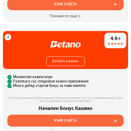
КЪМ САЙТА
Покажете още +
4.9
/5
Betano казино
Множество казино игри
Разполага със специални казино приложения
Много добър стартов бонус за нови клиенти
18+ Важат условия | Играйте разумно | Участието в хазартни игри не е само забавление и крие
риск от развиване на хазартна зависимост!
Начален Бонус Казино
КЪМ САЙТА