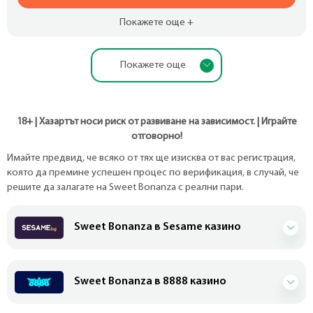
Покажете още +
Покажете още
18+ | Хазартът носи риск от развиване на зависимост. | Играйте
отговорно!
Имайте предвид, че всяко от тях ще изисква от вас регистрация,
която да премине успешен процес по верификация, в случай, че
решите да залагате на Sweet Bonanza с реални пари.
Sweet Bonanza в Sesame казино
Sweet Bonanza в 8888 казино