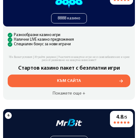
8888 казино
Разнообразни казино игри
Налични LIVE казино предложения
Специален бонус за нови играчи
18+ Важат условия | Играйте разумно | Участието в хазартни игри не е само забавление и крие
риск от развиване на хазартна зависимост!
Стартов казино пакет с безплатни игри
КЪМ САЙТА
Покажете още +
4.8
/5