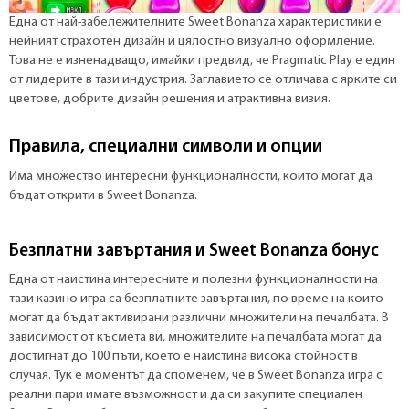
Една от най-забележителните Sweet Bonanza характеристики е
нейният страхотен дизайн и цялостно визуално оформление.
Това не е изненадващо, имайки предвид, че Pragmatic Play е един
от лидерите в тази индустрия. Заглавието се отличава с ярките си
цветове, добрите дизайн решения и атрактивна визия.
Правила, специални символи и опции
Има множество интересни функционалности, които могат да
бъдат открити в Sweet Bonanza.
Безплатни завъртания и Sweet Bonanza бонус
Една от наистина интересните и полезни функционалности на
тази казино игра са безплатните завъртания, по време на които
могат да бъдат активирани различни множители на печалбата. В
зависимост от късмета ви, множителите на печалбата могат да
достигнат до 100 пъти, което е наистина висока стойност в
случая. Тук е моментът да споменем, че в Sweet Bonanza игра с
реални пари имате възможност и да си закупите специален