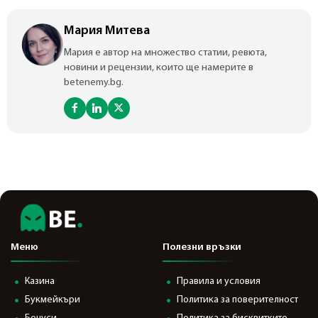
Мария Митева
Мария е автор на множество статии, ревюта,
новини и рецензии, които ще намерите в
betenemy.bg.
Меню
Полезни връзки
Казина
Правила и условия
Букмейкъри
Политика за поверителност