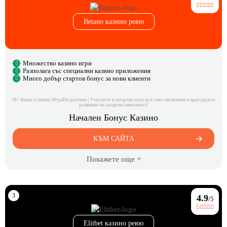
Betano казино ревю
Множество казино игри
Разполага със специални казино приложения
Много добър стартов бонус за нови клиенти
18+ Важат условия | Играйте разумно | Участието в хазартни игри не е само забавление и крие риск от
развиване на хазартна зависимост!
Начален Бонус Казино
КЪМ САЙТА
Покажете още +
4.9
/5
Elitbet казино ревю