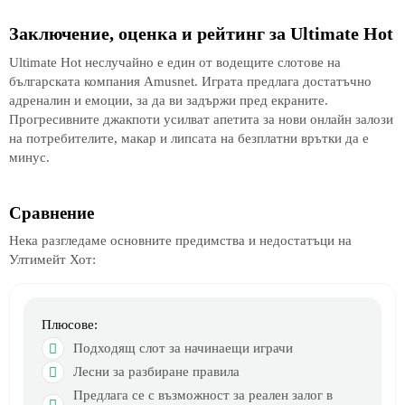
Заключение, оценка и рейтинг за Ultimate Hot
Ultimate Hot неслучайно е един от водещите слотове на
българската компания Amusnet. Играта предлага достатъчно
адреналин и емоции, за да ви задържи пред екраните.
Прогресивните джакпоти усилват апетита за нови онлайн залози
на потребителите, макар и липсата на безплатни врътки да е
минус.
Сравнение
Нека разгледаме основните предимства и недостатъци на
Ултимейт Хот:
Плюсове:
Подходящ слот за начинаещи играчи
Лесни за разбиране правила
Предлага се с възможност за реален залог в