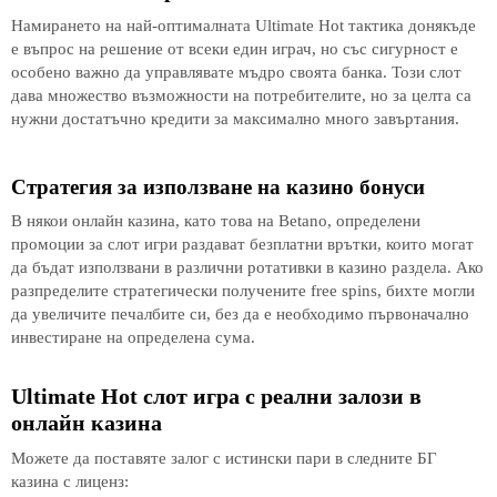
Намирането на най-оптималната Ultimate Hot тактика донякъде
е въпрос на решение от всеки един играч, но със сигурност е
особено важно да управлявате мъдро своята банка. Този слот
дава множество възможности на потребителите, но за целта са
нужни достатъчно кредити за максимално много завъртания.
Стратегия за използване на казино бонуси
В някои онлайн казина, като това на Betano, определени
промоции за слот игри раздават безплатни врътки, които могат
да бъдат използвани в различни ротативки в казино раздела. Ако
разпределите стратегически получените free spins, бихте могли
да увеличите печалбите си, без да е необходимо първоначално
инвестиране на определена сума.
Ultimate Hot слот игра с реални залози в
онлайн казина
Можете да поставяте залог с истински пари в следните БГ
казина с лиценз: