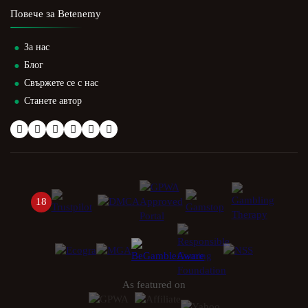
Повече за Betenemy
За нас
Блог
Свържете се с нас
Станете автор
18
As featured on