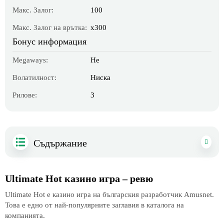
Макс. Залог:
100
Макс. Залог на врътка:
x300
Бонус информация
Megaways:
Не
Волатилност:
Ниска
Рилове:
3
Съдържание
Ultimate Hot казино игра – ревю
Ultimate Hot е казино игра на българския разработчик Amusnet.
Това е едно от най-популярните заглавия в каталога на
компанията.