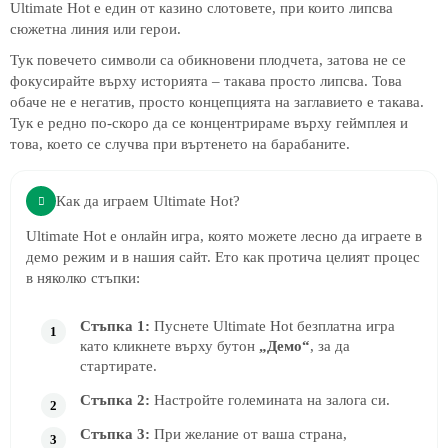
Ultimate Hot е един от казино слотовете, при които липсва
сюжетна линия или герои.
Тук повечето символи са обикновени плодчета, затова не се
фокусирайте върху историята – такава просто липсва. Това
обаче не е негатив, просто концепцията на заглавието е такава.
Тук е редно по-скоро да се концентрираме върху геймплея и
това, което се случва при въртенето на барабаните.
Как да играем Ultimate Hot?
Ultimate Hot е онлайн игра, която можете лесно да играете в
демо режим и в нашия сайт. Ето как протича целият процес
в няколко стъпки:
Стъпка 1:
Пуснете Ultimate Hot безплатна игра
като кликнете върху бутон
„Демо“
, за да
стартирате.
Стъпка 2:
Настройте големината на залога си.
Стъпка 3:
При желание от ваша страна,