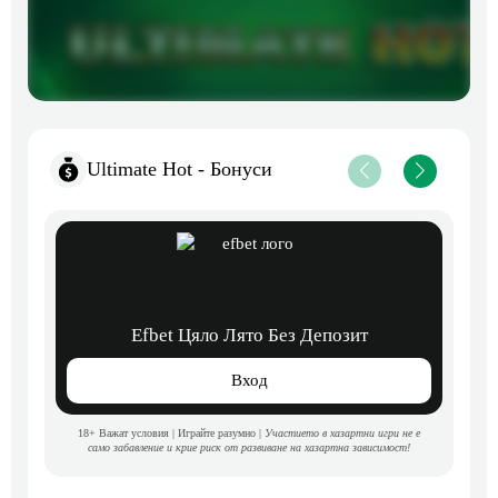
Ultimate Hot - Бонуси
Efbet Цяло Лято Без Депозит
Вход
18+ Важат условия | Играйте разумно |
Участието в хазартни игри не е
само забавление и крие риск от развиване на хазартна зависимост!
1