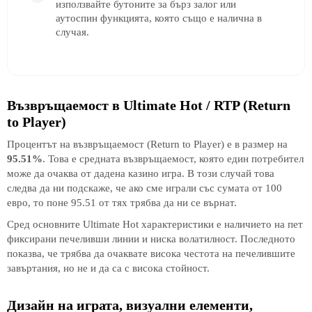
използвайте бутоните за бърз залог или
аутоспин функцията, която също е налична в
случая.
Възвръщаемост в Ultimate Hot / RTP (Return
to Player)
Процентът на възвръщаемост (Return to Player) е в размер на
95.51%
. Това е средната възвръщаемост, която един потребител
може да очаква от дадена казино игра. В този случай това
следва да ни подскаже, че ако сме играли със сумата от 100
евро, то поне 95.51 от тях трябва да ни се върнат.
Сред основните Ultimate Hot характеристики е наличието на пет
фиксирани печеливши линии и ниска волатилност. Последното
показва, че трябва да очаквате висока честота на печелившите
завъртания, но не и да са с висока стойност.
Дизайн на играта, визуални елементи,