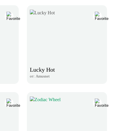
Lucky Hot
от: Amusnet