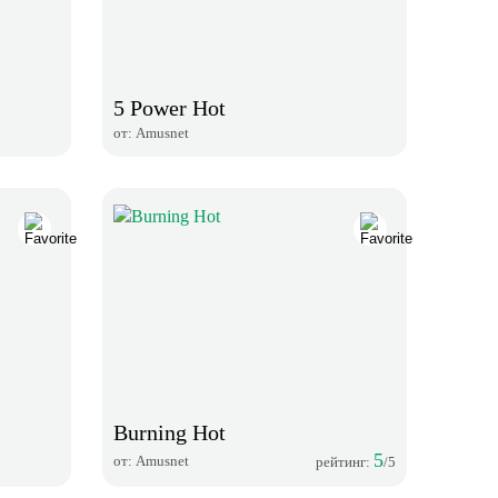
5 Power Hot
от: Amusnet
Burning Hot
5
от: Amusnet
рейтинг:
/5