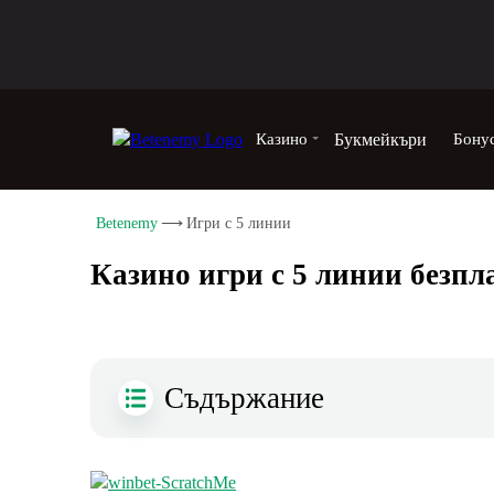
Казино
Букмейкъри
Бону
Betenemy
Игри с 5 линии
Казино игри с 5 линии безпл
Съдържание