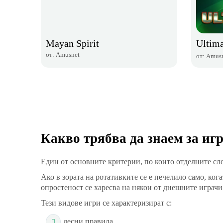
Mayan Spirit
Ultima
от: Amusnet
от: Amus
Какво трябва да знаем за игр
Един от основните критерии, по които отделните сло
Ако в зората на ротативките се е печелило само, ког
опростеност се харесва на някои от днешните играчи 
Тези видове игри се характеризират с:
лесни правила