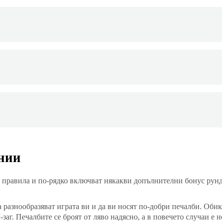
инии
и правила и по-рядко включват някакви допълнителни бонус рун
а разнообразяват играта ви и да ви носят по-добри печалби. Об
заг. Печалбите се броят от ляво надясно, а в повечето случаи е