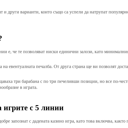
ат и други варианти, които също са успели да натрупат популярн
?
нии е, че те позволяват ниски единични залози, като минималният
ра на евентуалната печалба. От друга страна ще ви позволят доста
аваха три барабана с по три печеливши позиции, но все по-чест
нообразие в играта.
 игрите с 5 линии
добре запознат с дадената казино игра, като това включва, както