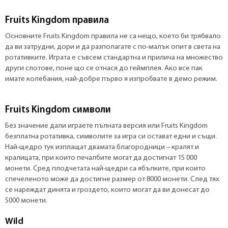
Fruits Kingdom правила
Основните Fruits Kingdom правила не са нещо, което би трябвало
да ви затрудни, дори и да разполагате с по-малък опит в света на
ротативките. Играта е съвсем стандартна и прилича на множество
други слотове, поне що се отнася до геймплея. Ако все пак
имате колебания, най-добре първо я изпробвате в демо режим.
Fruits Kingdom символи
Без значение дали играете пълната версия или Fruits Kingdom
безплатна ротативка, символите за игра си остават едни и същи.
Най-щедро тук изплащат двамата благородници – кралят и
кралицата, при които печалбите могат да достигнат 15 000
монети. Сред плодчетата най-щедри са ябълките, при които
спечеленото може да достигне размер от 8000 монети. След тях
се нареждат динята и гроздето, които могат да ви донесат до
5000 монети.
Wild