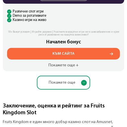
Различни слот игри
Demo за ротативките
Казино игри на живо
18+ Важат условия | Играйте разумно | Участието в хазартни игри не е само забавление и крие
риск от развиване на хазартна зависимост!
Начален бонус
КЪМ САЙТА
Покажете още +
Покажете още
Заключение, оценка и рейтинг за Fruits
Kingdom Slot
Fruits Kingdom е един много добър казино слот на Amusnet,