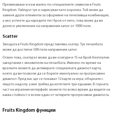
Преминаване и към малко по-специалните символи в Fruits
Kingdom. Уайлдът тук е нарисуван като коронка. Той може да
заменя други елементи за оформяне на печеливша комбинация,
а ако успеете да наредите пет броя от него, това може да ви
донесе увеличение на направения залог от 1000 пъти.
Scatter
Звездата в Fruits Kingdom представлява скатер. Тук печалбата
може да достигне 500 пъти направения залог.
Освен това, скатерът може да ви осигури и 15 на брой безплатни
завъртания с множители на печалбата. Именно по време на
врътките можете да активирате специалната джакпот карта,
която да ви позволи да се борите евентуално за прогресивен
джакпот. Пред вас ще се покажат 12 карти за игра, обърнати с
лицето надолу, а вие трябва да изтеглите три еднакви. В горната
част на игралния интерфейс можете по всяко време да видите на
каква стойност е всеки един от четирите прогресивни джакпота.
Fruits Kingdom функции