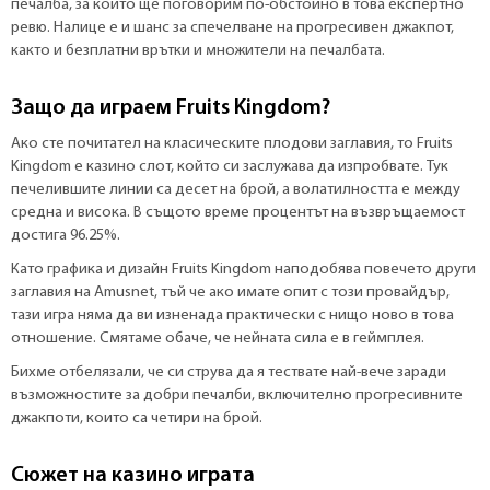
печалба, за които ще поговорим по-обстойно в това експертно
ревю. Налице е и шанс за спечелване на прогресивен джакпот,
както и безплатни врътки и множители на печалбата.
Защо да играем Fruits Kingdom?
Ако сте почитател на класическите плодови заглавия, то Fruits
Kingdom е казино слот, който си заслужава да изпробвате. Тук
печелившите линии са десет на брой, а волатилността е между
средна и висока. В същото време процентът на възвръщаемост
достига 96.25%.
Като графика и дизайн Fruits Kingdom наподобява повечето други
заглавия на Amusnet, тъй че ако имате опит с този провайдър,
тази игра няма да ви изненада практически с нищо ново в това
отношение. Смятаме обаче, че нейната сила е в геймплея.
Бихме отбелязали, че си струва да я тествате най-вече заради
възможностите за добри печалби, включително прогресивните
джакпоти, които са четири на брой.
Сюжет на казино играта