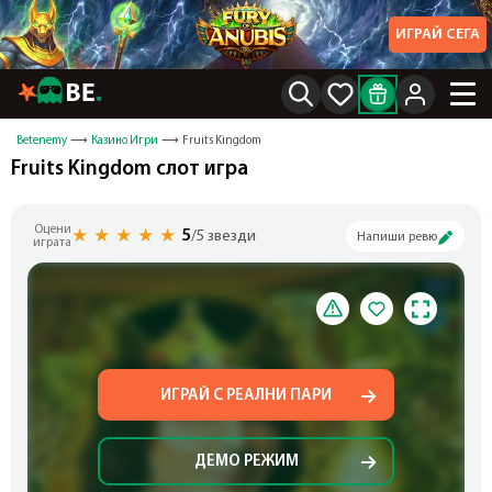
ИГРАЙ СЕГА
Betenemy
Казино Игри
Fruits Kingdom
Fruits Kingdom слот игра
Оцени
★
★
★
★
★
5
/5 звезди
Напиши ревю
играта
ИГРАЙ С РЕАЛНИ ПАРИ
ДЕМО РЕЖИМ