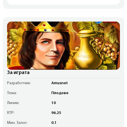
За играта
Разработчик:
Amusnet
Тема:
Плодове
Линии:
10
RTP:
96.25
Мин. Залог:
0.1