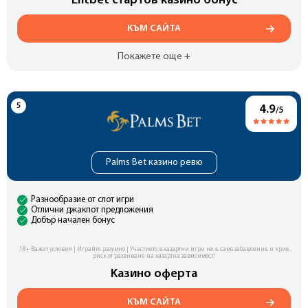
Elitbet стартов казино бонус
КЪМ САЙТА
Покажете още +
4.9
/5
Palms Bet казино ревю
Разнообразие от слот игри
Отлични джакпот предложения
Добър начален бонус
18+ Важат условия | Играйте разумно | Участието в хазартни игри не е само забавление и крие
риск от развиване на хазартна зависимост!
Kaзино оферта
КЪМ САЙТА