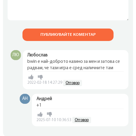
ПУБЛИКУВАЙТЕ КОМЕНТАР
ЛЮ
Любослав
bwin е най-доброто казино за мен и затова се
радвам, че тази игра е сред наличните там
2022-02-18 14:27:29
Отговор
АН
Андрей
+1
2025-07-10 10:36:53
Отговор