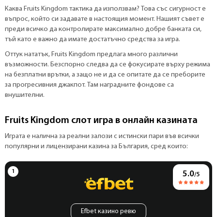
Каква Fruits Kingdom тактика да използвам? Това със сигурност е
въпрос, който си задавате в настоящия момент. Нашият съвет е
преди всичко да контролирате максимално добре банката си,
тъй като е важно да имате достатъчно средства за игра.
Оттук нататък, Fruits Kingdom предлага много различни
възможности. Безспорно следва да се фокусирате върху режима
на безплатни врътки, а защо не и да се опитате да се преборите
за прогресивния джакпот. Там наградните фондове са
внушителни.
Fruits Kingdom слот игра в онлайн казината
Играта е налична за реални залози с истински пари във всички
популярни и лицензирани казина за България, сред които:
5.0
/5
Efbet казино ревю