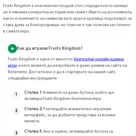
Fruits Kingdom е класически плодов слот, поради което налице
не е някаква конкретна история или сюжет. Името на ротативката,
както и наличието на символи като крал и кралица подсказват, че
става дума за благородници, но това не е чак толкова застъпено
в самата игра.
Как да играем Fruits Kingdom?
Fruits Kingdom е една от многото
безплатни онлайн казино
игри
, която можете да изпробвате в демо режим на сайта на
Betenemy. Достатъчно е да я стартирате на нашия сайт,
следвайки инструкциите:
Стъпка 1:
Кликнете на демо бутона, който ще
активира Fruits Kingdom безплатна игра.
Стъпка 2:
Разгледайте внимателно игралния
интерфейс, за да добиете представа за всички
менюта.
Стъпка 3:
Ако е нужно, активирайте бутона за