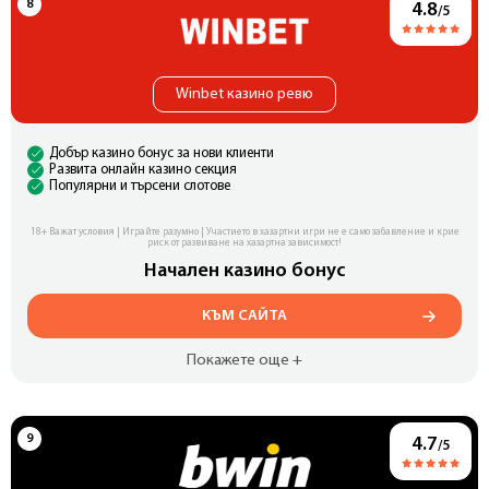
4.8
/5
Winbet казино ревю
Добър казино бонус за нови клиенти
Развита онлайн казино секция
Популярни и търсени слотове
18+ Важат условия | Играйте разумно | Участието в хазартни игри не е само забавление и крие
риск от развиване на хазартна зависимост!
Начален казино бонус
КЪМ САЙТА
Покажете още +
4.7
/5