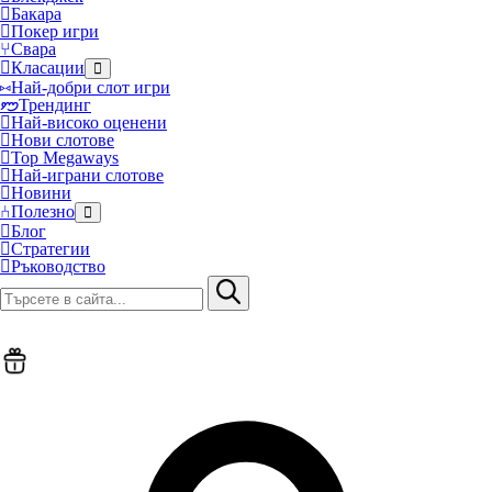
Бакара
Покер игри
Свара
Класации
Най-добри слот игри
Трендинг
Най-високо оценени
Нови слотове
Top Megaways
Най-играни слотове
Новини
Полезно
Блог
Стратегии
Ръководство