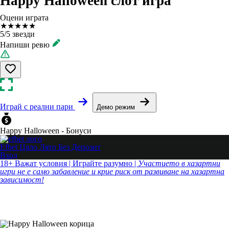
Happy Halloween слот игра
Оцени играта
★
★
★
★
★
5
/5 звезди
Напиши ревю
Играй с реални пари
Демо режим
Happy Halloween - Бонуси
Efbet Цяло Лято Без Депозит
Вход
18+ Важат условия | Играйте разумно |
Участието в хазартни
игри не е само забавление и крие риск от развиване на хазартна
зависимост!