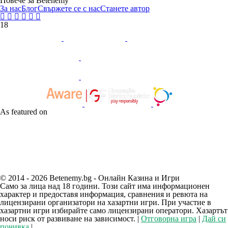
Повече за Betenemy
За нас
Блог
Свържете се с нас
Станете автор
18
As featured on
© 2014 - 2026 Betenemy.bg - Онлайн Казина и Игри
Само за лица над 18 години. Този сайт има информационен
характер и предоставя информация, сравнения и ревюта на
лицензирани организатори на хазартни игри. При участие в
хазартни игри избирайте само лицензирани оператори. Хазартът
носи риск от развиване на зависимост. |
Отговорна игра
|
Дай си
почивка
|