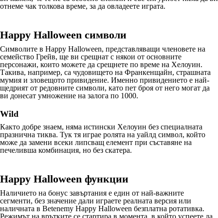
отнеме чак толкова време, за да овладеете играта.
Happy Halloween символи
Символите в Happy Halloween, представляващи членовете на
семейство Грейв, ще ви срещнат с някои от основните
персонажи, които можете да срещнете по време на Хелоуин.
Такива, например, са чудовището на Франкенщайн, страшната
мумия и зловещото привидение. Именно привидението е най-
щедрият от редовните символи, като пет броя от него могат да
ви донесат умножение на залога по 1000.
Wild
Както добре знаем, няма истински Хелоуин без специалната
празнична тиква. Тук тя играе ролята на уайлд символ, който
може да замени всеки липсващ елемент при съставяне на
печеливша комбинация, но без скатера.
Happy Halloween функции
Наличието на бонус завъртания е един от най-важните
сегменти, без значение дали играете реалната версия или
наличната в Betenemy Happy Halloween безплатна ротативка.
Режимът на врътките се стартира в момента, в който успеете да