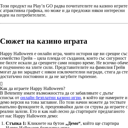
Този продукт на Play’n GO радва почитателите на казино игрите
с атрактивна графика, но може и да предложи някои интересни
идеи на потребителите.
Сюжет на казино играта
Happy Halloween е онлайн игра, чиято история ще ви срещне със
семейство Грейв – цяла плеяда от създания, които със сигурност
не бихте искали да срещнете сами нощно време. Не всичко обаче
е подчинено на злите сили. Представителите на фамилия Грейв
могат да ви зарадват с някои изключителни награди, стига да сте
достатъчно постоянни и да не загубите търпение.
Как да играете Happy Halloween?
В Betenemy имате възможността да се забавлявате с дълъг
списък от
онлайн безплатни казино игри
, в който ще намерите и
демо версия на това заглавие. По този начин можете да тествате
напълно функциите ѝ, преценявайки дали си струва да играете с
реални залози. Ето и как най-лесно да стартирате предлаганото
от нас Happy Halloween демо:
Стъпка 1:
Кликнете на бутон
„Демо“
, който ще стартира
Happy Halloween безплатна игра.