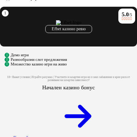
5.0
/5
Efbet казино ревю
Демо игри
Разнообразни слот предложения
Множество казино игри на живо
18+ Важат условия | Играйте разумно | Участието в хазартни игри не е само забавление и крие риск от
развиване на хазартна зависимост!
Начален казино бонус