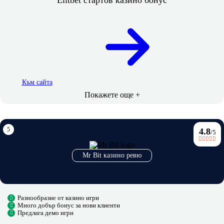
Elitbet стартов казино бонус
Към сайта
Покажете още +
4.8
/5
Mr Bit казино ревю
Разнообразие от казино игри
Много добър бонус за нови клиенти
Предлага демо игри