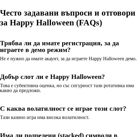
Често задавани въпроси и отговори
за Happy Halloween (FAQs)
Трябва ли да имате регистрация, за да
играете в демо режим?
Не е нужно да имате акаунт, за да играете Happy Halloween демо.
Добър слот ли е Happy Halloween?
Това е субективна оценка, но със сигурност тази ротативка има
какво да предложи.
С каква волатилност се играе този слот?
Тази казино игра има висока волатилност.
Има ли подредени (stacked) символи в