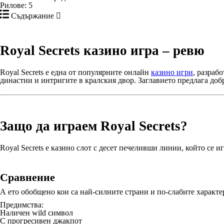
Рилове:
5
Съдържание
Royal Secrets казино игра – ревю
Royal Secrets е една от популярните онлайн
казино игри
, разраб
династии и интригите в кралския двор. Заглавието предлага добр
Защо да играем Royal Secrets?
Royal Secrets е казино слот с десет печеливши линии, който се и
Сравнение
А ето обобщено кои са най-силните страни и по-слабите характе
Предимства:
Наличен wild символ
С прогресивен джакпот