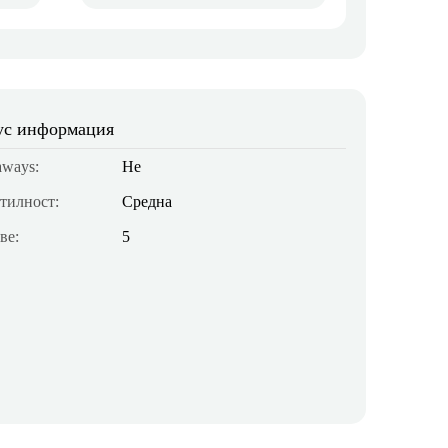
ус информация
ways:
Не
тилност:
Средна
ве:
5