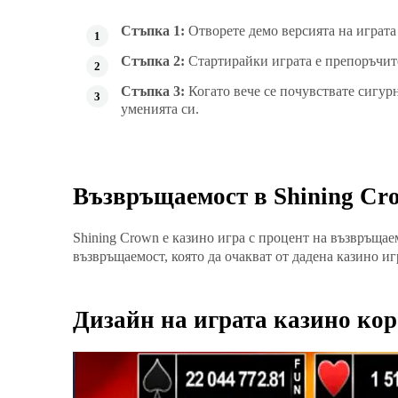
Стъпка 1:
Отворете демо версията на играта 
Стъпка 2:
Стартирайки играта е препоръчите
Стъпка 3:
Когато вече се почувствате сигурн
уменията си.
Възвръщаемост в Shining Crow
Shining Crown е казино игра с процент на възвръщаемо
възвръщаемост, която да очакват от дадена казино иг
Дизайн на играта казино кор