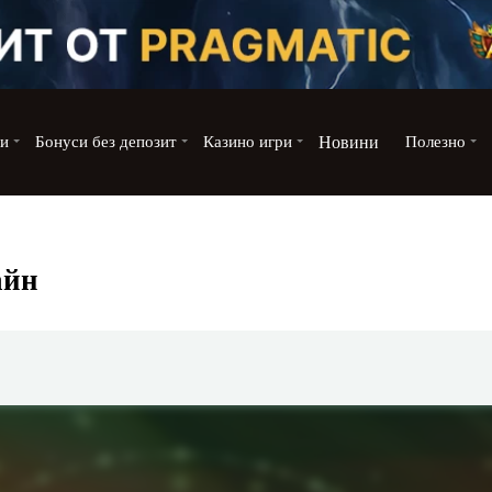
и
Бонуси без депозит
Казино игри
Новини
Полезно
айн