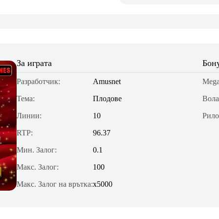
За играта
Бон
Разработчик:
Amusnet
Mega
Тема:
Плодове
Вола
Линии:
10
Рило
RTP:
96.37
Мин. Залог:
0.1
Макс. Залог:
100
Макс. Залог на врътка:
x5000