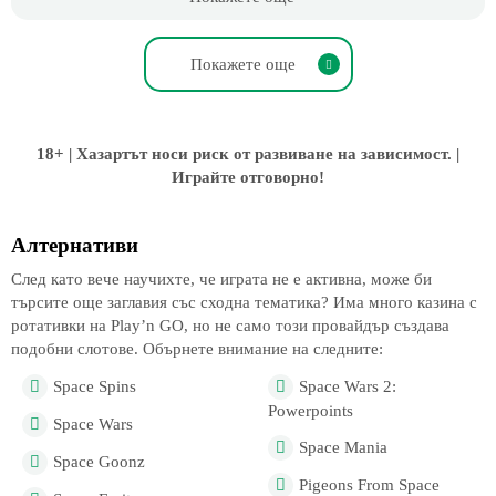
Покажете още
18+ | Хазартът носи риск от развиване на зависимост. |
Играйте отговорно!
Алтернативи
След като вече научихте, че играта не е активна, може би
търсите още заглавия със сходна тематика? Има много казина с
ротативки на Play’n GO, но не само този провайдър създава
подобни слотове. Обърнете внимание на следните:
Space Spins
Space Wars 2:
Powerpoints
Space Wars
Space Mania
Space Goonz
Pigeons From Space