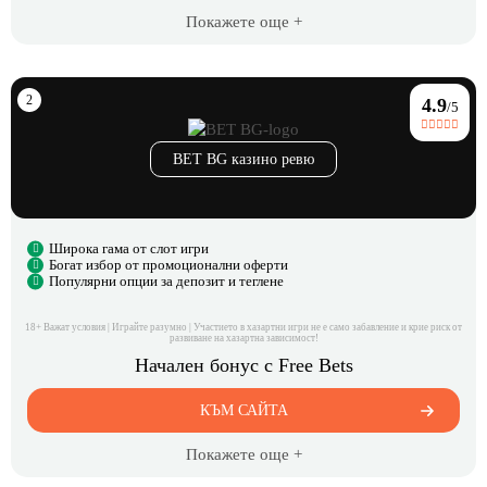
Покажете още +
4.9
/5
BET BG казино ревю
Широка гама от слот игри
Богат избор от промоционални оферти
Популярни опции за депозит и теглене
18+ Важат условия | Играйте разумно | Участието в хазартни игри не е само забавление и крие риск от
развиване на хазартна зависимост!
Начален бонус с Free Bets
КЪМ САЙТА
Покажете още +