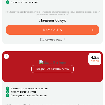
Казино игри на живо
18+ Важат условия | Играйте разумно | Участието в хазартни игри не е само забавление и крие риск от
развиване на хазартна зависимост!
Начален бонус
КЪМ САЙТА
Покажете още +
4.5
/5
Magic Bet казино ревю
Казино с отлична репутация
Много казино игри
Валиден лиценз за България