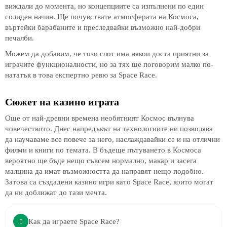
виждали до момента, но концепциите са изпълнени по един
солиден начин. Ще почувствате атмосферата на Космоса,
въртейки барабаните и преследвайки възможно най-добри
печалби.
Можем да добавим, че този слот има някои доста приятни за
играчите функционалности, но за тях ще поговорим малко по-
нататък в това експертно ревю за Space Race.
Сюжет на казино играта
Още от най-древни времена необятният Космос вълнува
човечеството. Днес напредъкът на технологиите ни позволява
да научаваме все повече за него, наслаждавайки се и на отлични
филми и книги по темата. В бъдеще пътуването в Космоса
вероятно ще бъде нещо съвсем нормално, макар и засега
малцина да имат възможността да направят нещо подобно.
Затова са създадени казино игри като Space Race, които могат
да ни доближат до тази мечта.
Как да играете Space Race?