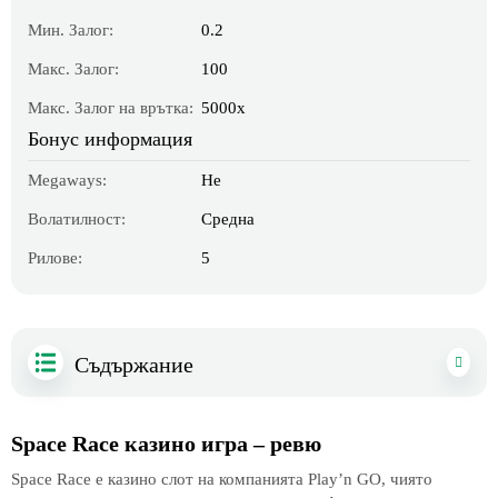
Мин. Залог:
0.2
Макс. Залог:
100
Макс. Залог на врътка:
5000x
Бонус информация
Megaways:
Не
Волатилност:
Средна
Рилове:
5
Съдържание
Space Race казино игра – ревю
Space Race е казино слот на компанията Play’n GO, чиято