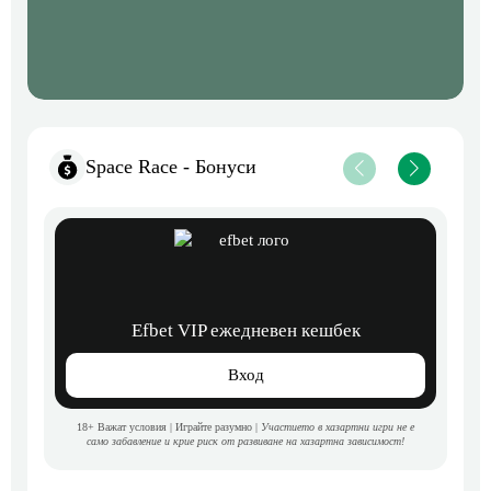
Space Race - Бонуси
Efbet VIP ежедневен кешбек
Вход
18+ Важат условия | Играйте разумно |
Участието в хазартни игри не е
1
само забавление и крие риск от развиване на хазартна зависимост!