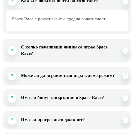
Каква е волатилността на този слот?
Space Race е ротативка със средна волатилност.
С колко печеливши линии се играе Space
Race?
Може ли да играете тази игра в демо режим?
Има ли бонус завъртания в Space Race?
Има ли прогресивен джакпот?