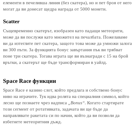
елементи в печеливша линия (без скатера), но и пет броя от него
могат да ви донесат щедра награда от 5000 монети.
Scatter
Същевременно скатерът, изобразен като падащи метеорити,
може да ви послужи като множител на печалбата. Пожелаваме
ви да изтеглите пет скатера, защото това може да умножи залога
ви 300 пъти. За функцията бонус завъртания пък ви трябват
поне три скатера. Тогава играта ще ви възнагради с 15 на брой
врътки, а скатерът ще бъде трансформиран в уайлд.
Space Race функции
Space Race е казино слот, който предлага и собствено бонус
ниво на играчите. Тук идва ролята на специалния символ, който
лесно ще познаете чрез надписа
„Bonus“
. Когато стартирате
този сегмент от ротативката, задачата ви ще бъде да
направлявате ракетата си по начин, който да ви позволи да
избегнете метеоритния дъжд.