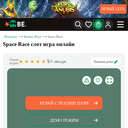
ИГРАЙ СЕГА
Betenemy
Казино Игри
Space Race
Space Race слот игра онлайн
Оцени
★
★
★
★
★
5
/5 звезди
Напиши ревю
играта
ИГРАЙ С РЕАЛНИ ПАРИ
ДЕМО РЕЖИМ