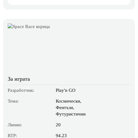
За играта
Разработчик:
Play'n GO
Тема:
Космически,
Фентъзи,
Футуристични
Линии:
20
RTP:
94.23