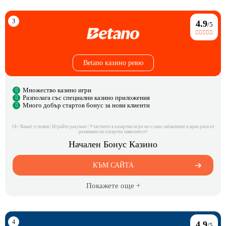
4.9
/5
Betano казино ревю
Множество казино игри
Разполага със специални казино приложения
Много добър стартов бонус за нови клиенти
18+ Важат условия | Играйте разумно | Участието в хазартни игри не е само забавление и крие риск от
развиване на хазартна зависимост!
Начален Бонус Казино
КЪМ САЙТА
Покажете още +
4.9
/5