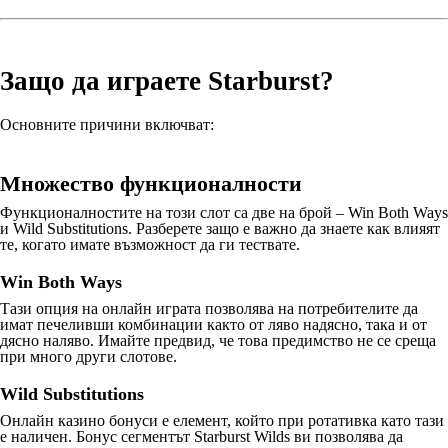
Защо да играете Starburst?
Основните причини включват:
Множество функционалности
Функционалностите на този слот са две на брой – Win Both Ways
и Wild Substitutions. Разберете защо е важно да знаете как влияят
те, когато имате възможност да ги тествате.
Win Both Ways
Тази опция на онлайн играта позволява на потребителите да
имат печеливши комбинации както от ляво надясно, така и от
дясно наляво. Имайте предвид, че това предимство не се среща
при много други слотове.
Wild Substitutions
Онлайн казино бонуси е елемент, който при ротативка като тази
е наличен. Бонус сегментът Starburst Wilds ви позволява да