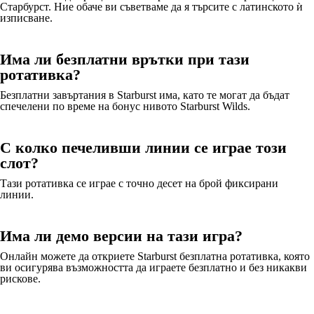
Старбурст. Ние обаче ви съветваме да я търсите с латинското ѝ
изписване.
Има ли безплатни врътки при тази
ротативка?
Безплатни завъртания в Starburst има, като те могат да бъдат
спечелени по време на бонус нивото Starburst Wilds.
С колко печеливши линии се играе този
слот?
Тази ротативка се играе с точно десет на брой фиксирани
линии.
Има ли демо версии на тази игра?
Онлайн можете да откриете Starburst безплатна ротативка, която
ви осигурява възможността да играете безплатно и без никакви
рискове.