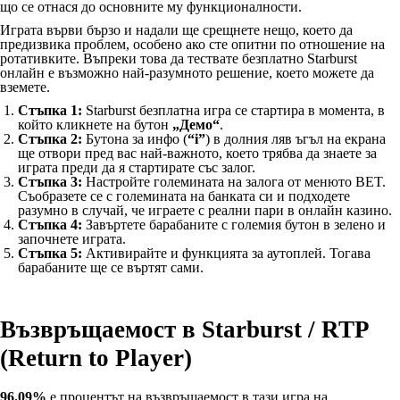
що се отнася до основните му функционалности.
Играта върви бързо и надали ще срещнете нещо, което да
предизвика проблем, особено ако сте опитни по отношение на
ротативките. Въпреки това да тествате безплатно Starburst
онлайн е възможно най-разумното решение, което можете да
вземете.
Стъпка 1:
Starburst безплатна игра се стартира в момента, в
който кликнете на бутон
„Демо“
.
Стъпка 2:
Бутона за инфо (
“i”
) в долния ляв ъгъл на екрана
ще отвори пред вас най-важното, което трябва да знаете за
играта преди да я стартирате със залог.
Стъпка 3:
Настройте големината на залога от менюто BET.
Съобразете се с големината на банката си и подходете
разумно в случай, че играете с реални пари в онлайн казино.
Стъпка 4:
Завъртете барабаните с големия бутон в зелено и
започнете играта.
Стъпка 5:
Активирайте и функцията за аутоплей. Тогава
барабаните ще се въртят сами.
Възвръщаемост в Starburst / RTP
(Return to Player)
96.09%
е процентът на възвръщаемост в тази игра на