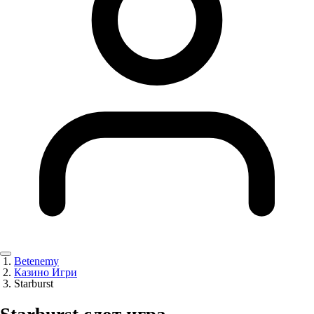
Betenemy
Казино Игри
Starburst