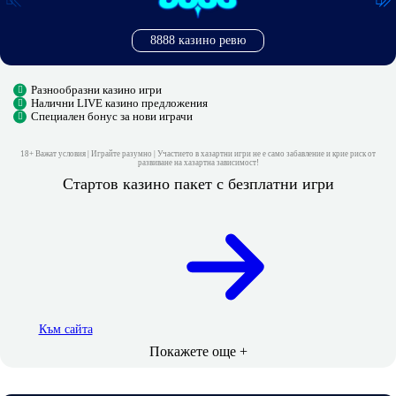
8888 казино ревю
Разнообразни казино игри
Налични LIVE казино предложения
Специален бонус за нови играчи
18+ Важат условия | Играйте разумно | Участието в хазартни игри не е само забавление и крие риск от
развиване на хазартна зависимост!
Стартов казино пакет с безплатни игри
Към сайта
Покажете още +