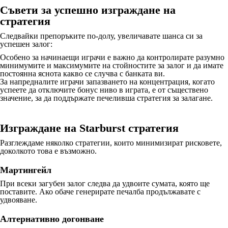
Съвети за успешно изграждане на
стратегия
Следвайки препоръките по-долу, увеличавате шанса си за
успешен залог:
Особено за начинаещи играчи е важно да контролирате разумно
минимумите и максимумите на стойностите за залог и да имате
постоянна яснота какво се случва с банката ви.
За напредналите играчи запазването на концентрация, когато
успеете да отключите бонус ниво в играта, е от съществено
значение, за да поддържате печеливша стратегия за залагане.
Изграждане на Starburst стратегия
Разглеждаме няколко стратегии, които минимизират рисковете,
доколкото това е възможно.
Мартингейл
При всеки загубен залог следва да удвоите сумата, която ще
поставите. Ако обаче генерирате печалба продължавате с
удвояване.
Алтернативно догонване