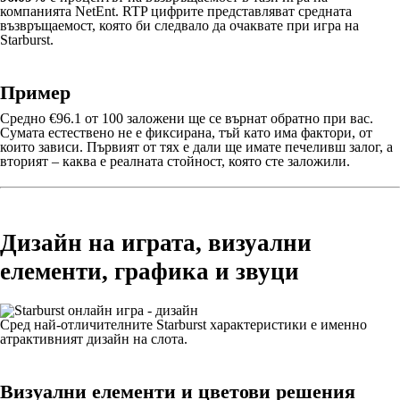
компанията NetEnt. RTP цифрите представляват средната
възвръщаемост, която би следвало да очаквате при игра на
Starburst.
Пример
Средно €96.1 от 100 заложени ще се върнат обратно при вас.
Сумата естествено не е фиксирана, тъй като има фактори, от
които зависи. Първият от тях е дали ще имате печеливш залог, а
вторият – каква е реалната стойност, която сте заложили.
Дизайн на играта, визуални
елементи, графика и звуци
Сред най-отличителните Starburst характеристики е именно
атрактивният дизайн на слота.
Визуални елементи и цветови решения