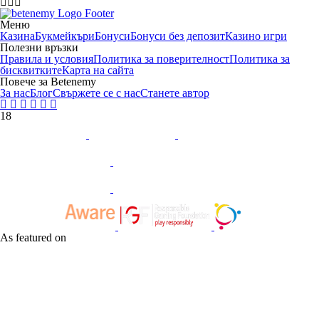
Меню
Казина
Букмейкъри
Бонуси
Бонуси без депозит
Казино игри
Полезни връзки
Правила и условия
Политика за поверителност
Политика за
бисквитките
Карта на сайта
Повече за Betenemy
За нас
Блог
Свържете се с нас
Станете автор
18
As featured on