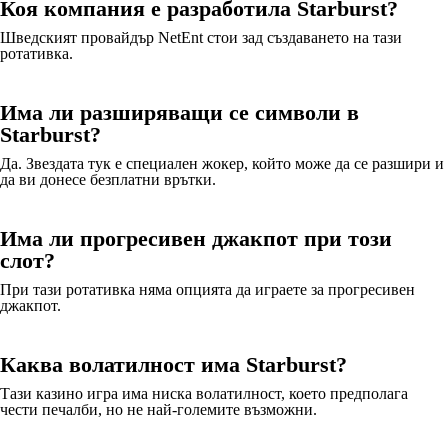
Коя компания е разработила Starburst?
Шведският провайдър NetEnt стои зад създаването на тази
ротативка.
Има ли разширяващи се символи в
Starburst?
Да. Звездата тук е специален жокер, който може да се разшири и
да ви донесе безплатни врътки.
Има ли прогресивен джакпот при този
слот?
При тази ротативка няма опцията да играете за прогресивен
джакпот.
Каква волатилност има Starburst?
Тази казино игра има ниска волатилност, което предполага
чести печалби, но не най-големите възможни.