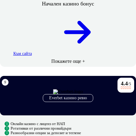
Начален казино бонус
Към сайта
Покажете още +
4.4
/5
Everbet казино ревю
Онлайн казино с лиценз от НАП
Ротативки от различни провайдъри
Разнообразни опции за депозит и теглене