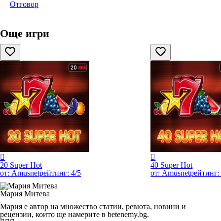
Отговор
Още игри
20 Super Hot
40 Super Hot
от: Amusnet
рейтинг:
4
/5
от: Amusnet
рейтинг
Мария Митева
Мария е автор на множество статии, ревюта, новини и
рецензии, които ще намерите в betenemy.bg.