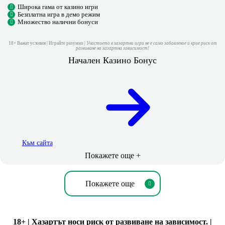
Широка гама от казино игри
Безплатна игра в демо режим
Множество налични бонуси
18+ Важат условия | Играйте разумно |
Участието в хазартни игри не е само забавление и крие риск от
развиване на хазартна зависимост!
Начален Казино Бонус
Към сайта
Покажете още +
Покажете още
18+ | Хазартът носи риск от развиване на зависимост. |