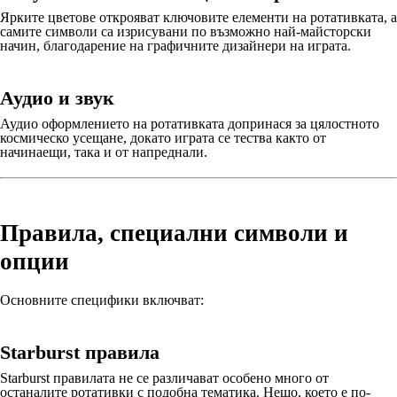
Ярките цветове открояват ключовите елементи на ротативката, а
самите символи са изрисувани по възможно най-майсторски
начин, благодарение на графичните дизайнери на играта.
Аудио и звук
Аудио оформлението на ротативката допринася за цялостното
космическо усещане, докато играта се тества както от
начинаещи, така и от напреднали.
Правила, специални символи и
опции
Основните специфики включват:
Starburst правила
Starburst правилата не се различават особено много от
останалите ротативки с подобна тематика. Нещо, което е по-