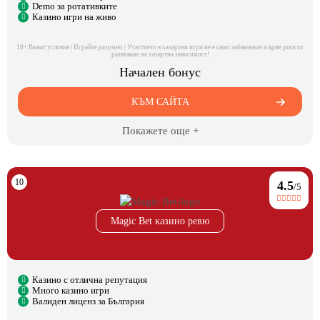
Demo за ротативките
Казино игри на живо
18+ Важат условия | Играйте разумно | Участието в хазартни игри не е само забавление и крие риск от
развиване на хазартна зависимост!
Начален бонус
КЪМ САЙТА
Покажете още +
4.5
/5
Magic Bet казино ревю
Казино с отлична репутация
Много казино игри
Валиден лиценз за България