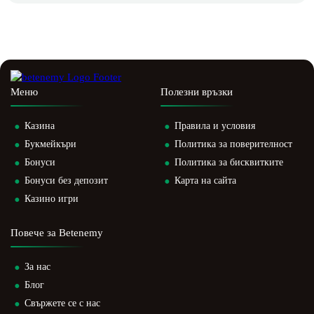
Меню
Полезни връзки
Казина
Правила и условия
Букмейкъри
Политика за поверителност
Бонуси
Политика за бисквитките
Бонуси без депозит
Карта на сайта
Казино игри
Повече за Betenemy
За нас
Блог
Свържете се с нас