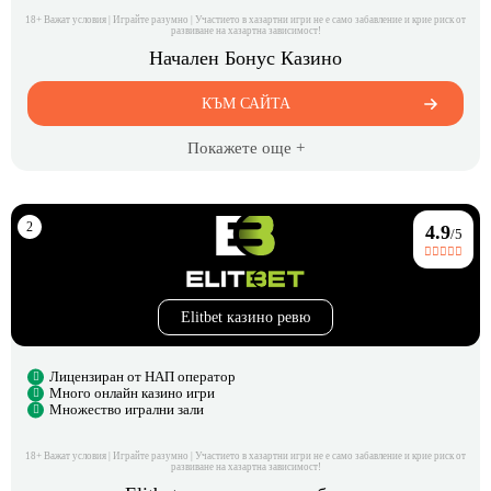
18+ Важат условия | Играйте разумно | Участието в хазартни игри не е само забавление и крие риск от
развиване на хазартна зависимост!
Начален Бонус Казино
КЪМ САЙТА
Покажете още +
4.9
/5
Elitbet казино ревю
Лицензиран от НАП оператор
Много онлайн казино игри
Множество игрални зали
18+ Важат условия | Играйте разумно | Участието в хазартни игри не е само забавление и крие риск от
развиване на хазартна зависимост!