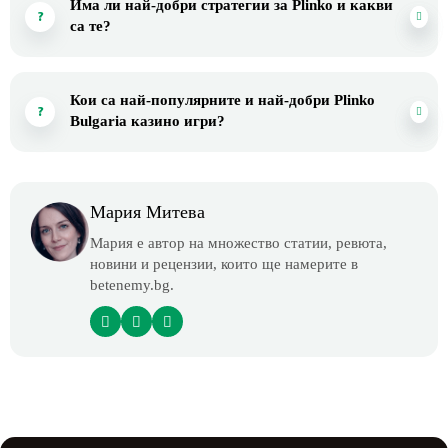
Има ли най-добри стратегии за Plinko и какви
са те?
Кои са най-популярните и най-добри Plinko
Bulgaria казино игри?
Мария Митева
Мария е автор на множество статии, ревюта,
новини и рецензии, които ще намерите в
betenemy.bg.