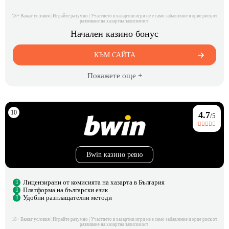
18+ Важат условия | Играйте разумно | Участието в хазартни игри не е само забавление и крие риск от
развиване на хазартна зависимост!
Начален казино бонус
КЪМ САЙТА
Покажете още +
4.7
/5
Bwin казино ревю
Лицензирани от комисията на хазарта в България
Платформа на български език
Удобни разплащателни методи
18+ Важат условия | Играйте разумно | Участието в хазартни игри не е само забавление и крие риск от
развиване на хазартна зависимост!