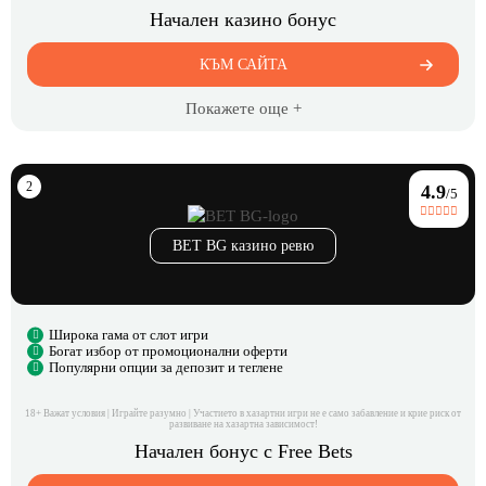
Начален казино бонус
КЪМ САЙТА
Покажете още +
4.9
/5
BET BG казино ревю
Широка гама от слот игри
Богат избор от промоционални оферти
Популярни опции за депозит и теглене
18+ Важат условия | Играйте разумно | Участието в хазартни игри не е само забавление и крие риск от
развиване на хазартна зависимост!
Начален бонус с Free Bets