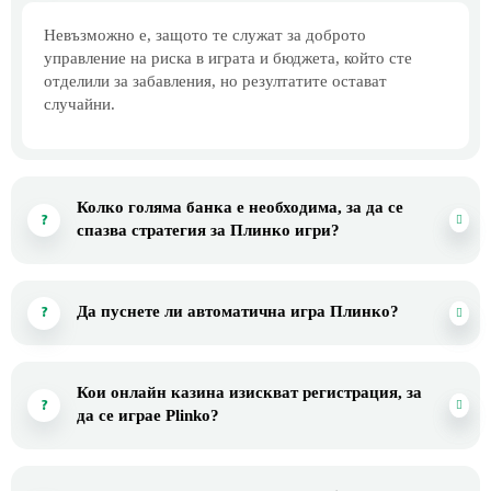
Невъзможно е, защото те служат за доброто
управление на риска в играта и бюджета, който сте
отделили за забавления, но резултатите остават
случайни.
Колко голяма банка е необходима, за да се
спазва стратегия за Плинко игри?
Да пуснете ли автоматична игра Плинко?
Кои онлайн казина изискват регистрация, за
да се играе Plinko?