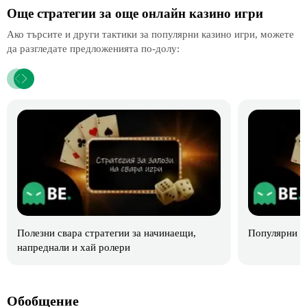
Още стратегии за още онлайн казино игри
Ако търсите и други тактики за популярни казино игри, можете
да разгледате предложенията по-долу:
Полезни свара стратегии за начинаещи,
Популярни ст
напреднали и хай ролери
Обобщение