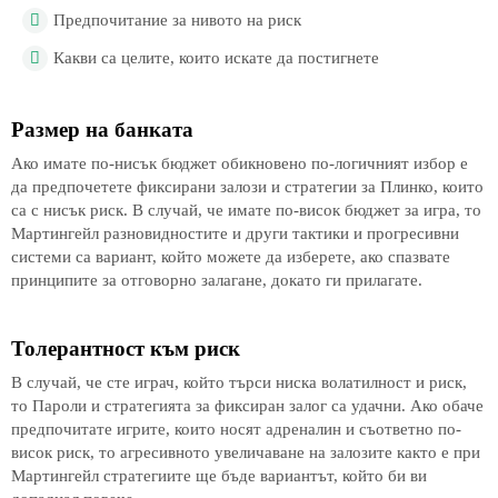
Предпочитание за нивото на риск
Какви са целите, които искате да постигнете
Размер на банката
Ако имате по-нисък бюджет обикновено по-логичният избор е
да предпочетете фиксирани залози и стратегии за Плинко, които
са с нисък риск. В случай, че имате по-висок бюджет за игра, то
Мартингейл разновидностите и други тактики и прогресивни
системи са вариант, който можете да изберете, ако спазвате
принципите за отговорно залагане, докато ги прилагате.
Толерантност към риск
В случай, че сте играч, който търси ниска волатилност и риск,
то Пароли и стратегията за фиксиран залог са удачни. Ако обаче
предпочитате игрите, които носят адреналин и съответно по-
висок риск, то агресивното увеличаване на залозите както е при
Мартингейл стратегиите ще бъде вариантът, който би ви