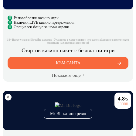
Разнообразни казино игри
Налични LIVE казино предложения
Специален бонус за нови играчи
18+ Важат условия | Играйте разумно | Участието в хазартни игри не е само забавление и крие риск от
развиване на хазартна зависимост!
Стартов казино пакет с безплатни игри
КЪМ САЙТА
Покажете още +
4.8
/5
Mr Bit казино ревю