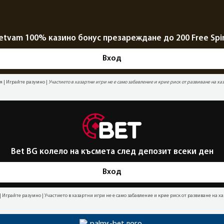
etvam 100% казино бонус презареждане до 200 Free Spi
Вход
я | Играйте разумно |
Участието в хазартни игри не е само забавление и крие риск от развиване на ха
Bet BG колело на късмета след депозит всеки ден
Вход
| Играйте разумно | Участието в хазартни игри не е само забавление и крие риск от развиване на х