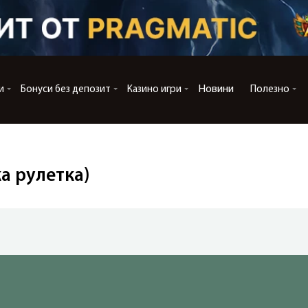
Новини
и
Бонуси без депозит
Казино игри
Полезно
ка рулетка)