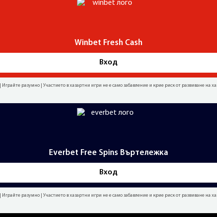
Winbet Fresh Cash
Вход
| Играйте разумно | Участието в хазартни игри не е само забавление и крие риск от развиване на х
Everbet Free Spins Въртележка
Вход
| Играйте разумно | Участието в хазартни игри не е само забавление и крие риск от развиване на х