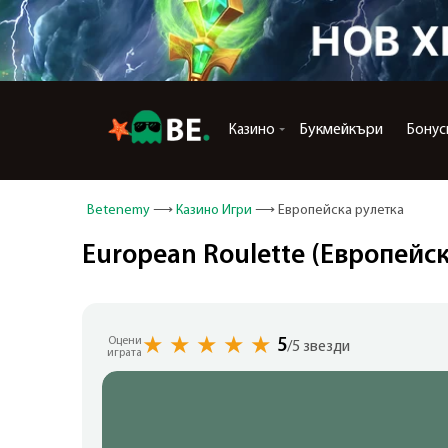
Букмейкъри
Казино
Бонус
Betenemy
Казино Игри
Европейска рулетка
European Roulette (Европейс
★
★
★
★
★
Оцени
5
/5 звезди
играта