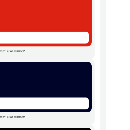
азартна зависимост!
азартна зависимост!