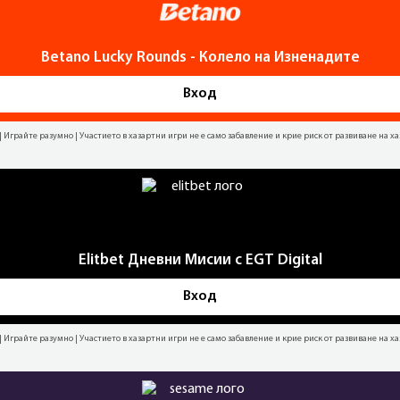
Betano Lucky Rounds - Колело на Изненадите
Вход
| Играйте разумно | Участието в хазартни игри не е само забавление и крие риск от развиване на х
Elitbet Дневни Мисии с EGT Digital
Вход
| Играйте разумно | Участието в хазартни игри не е само забавление и крие риск от развиване на х