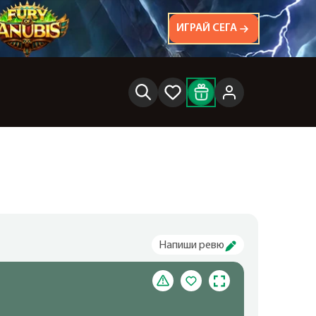
ИГРАЙ СЕГА
Напиши ревю