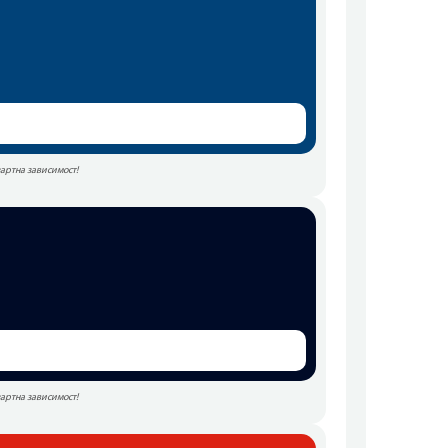
зартна зависимост!
зартна зависимост!