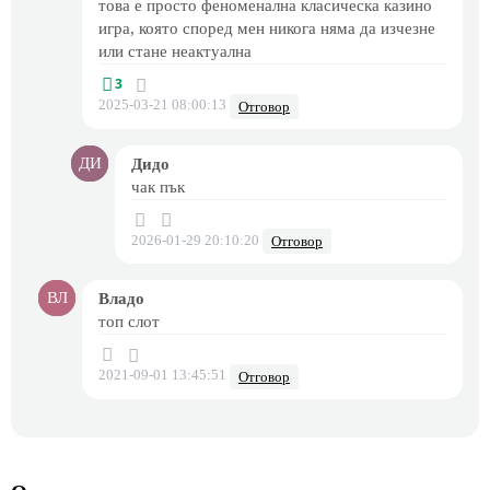
това е просто феноменална класическа казино
игра, която според мен никога няма да изчезне
или стане неактуална
3
2025-03-21 08:00:13
Отговор
ДИ
Дидо
чак пък
2026-01-29 20:10:20
Отговор
ВЛ
Владо
топ слот
2021-09-01 13:45:51
Отговор