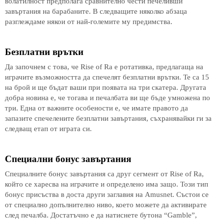
волатилност предполага сравнително чести печеливши
завъртания на барабаните. В следващите няколко абзаца
разглеждаме някои от най-големите му предимства.
Безплатни врътки
Да започнем с това, че Rise of Ra е ротативка, предлагаща на
играчите възможността да спечелят безплатни врътки. Те са 15
на брой и ще бъдат ваши при появата на три скатера. Другата
добра новина е, че тогава и печалбата ви ще бъде умножена по
три. Една от важните особености е, че имате правото да
запазите спечелените безплатни завъртания, съхранявайки ги за
следващ етап от играта си.
Специални бонус завъртания
Специалните бонус завъртания са друг сегмент от Rise of Ra,
който се харесва на играчите и определено има защо. Този тип
бонус присъства в доста други заглавия на Amusnet. Състои се
от специално допълнително ниво, което можете да активирате
след печалба. Достатъчно е да натиснете бутона “Gamble”,