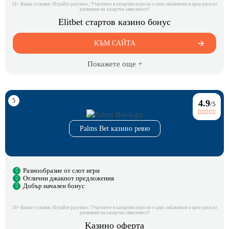
18+ Важат условия | Играйте разумно | Участието в хазартни игри не е само забавление и крие риск от
развиване на хазартна зависимост!
Elitbet стартов казино бонус
КЪМ САЙТА
Покажете още +
4.9
/5
Palms Bet казино ревю
Разнообразие от слот игри
Отлични джакпот предложения
Добър начален бонус
18+ Важат условия | Играйте разумно | Участието в хазартни игри не е само забавление и крие риск от
развиване на хазартна зависимост!
Kaзино оферта