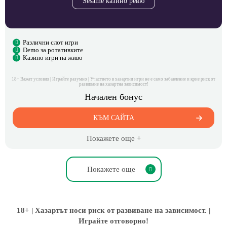
Sesame казино ревю
Различни слот игри
Demo за ротативките
Казино игри на живо
18+ Важат условия | Играйте разумно | Участието в хазартни игри не е само забавление и крие риск от
развиване на хазартна зависимост!
Начален бонус
КЪМ САЙТА
Покажете още +
Покажете още
18+ | Хазартът носи риск от развиване на зависимост. |
Играйте отговорно!