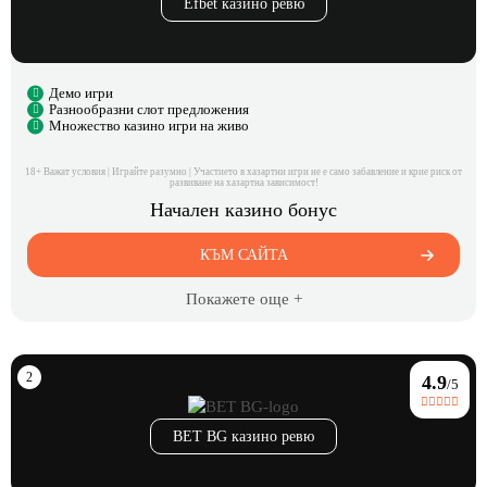
Efbet казино ревю
Демо игри
Разнообразни слот предложения
Множество казино игри на живо
18+ Важат условия | Играйте разумно | Участието в хазартни игри не е само забавление и крие риск от
развиване на хазартна зависимост!
Начален казино бонус
КЪМ САЙТА
Покажете още +
4.9
/5
BET BG казино ревю