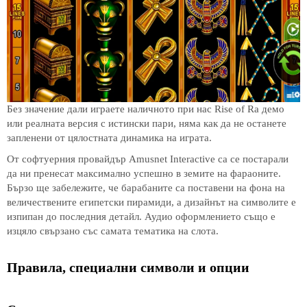
Без значение дали играете наличното при нас Rise of Ra демо
или реалната версия с истински пари, няма как да не останете
запленени от цялостната динамика на играта.
От софтуерния провайдър Amusnet Interactive са се постарали
да ни пренесат максимално успешно в земите на фараоните.
Бързо ще забележите, че барабаните са поставени на фона на
величествените египетски пирамиди, а дизайнът на символите е
изпипан до последния детайл. Аудио оформлението също е
изцяло свързано със самата тематика на слота.
Правила, специални символи и опции