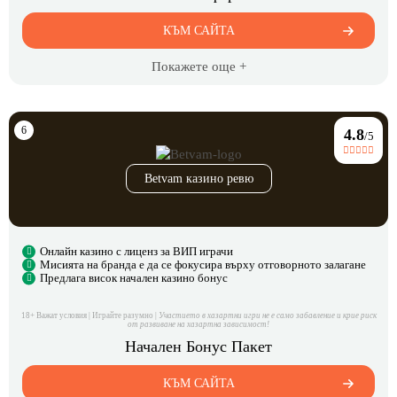
КЪМ САЙТА
Покажете още +
4.8
/5
Betvam казино ревю
Онлайн казино с лиценз за ВИП играчи
Мисията на бранда е да се фокусира върху отговорното залагане
Предлага висок начален казино бонус
18+ Важат условия | Играйте разумно |
Участието в хазартни игри не е само забавление и крие риск
от развиване на хазартна зависимост!
Начален Бонус Пакет
КЪМ САЙТА