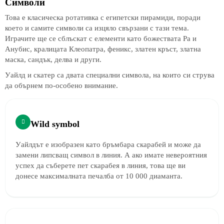
Символи
Това е класическа ротативка с египетски пирамиди, поради
което и самите символи са изцяло свързани с тази тема.
Играчите ще се сблъскат с елементи като божествата Ра и
Анубис, кралицата Клеопатра, феникс, златен кръст, златна
маска, сандък, делва и други.
Уайлд и скатер са двата специални символа, на които си струва
да обърнем по-особено внимание.
Wild symbol
Уайлдът е изобразен като бръмбара скарабей и може да
замени липсващ символ в линия. А ако имате невероятния
успех да съберете пет скарабея в линия, това ще ви
донесе максималната печалба от 10 000 диаманта.