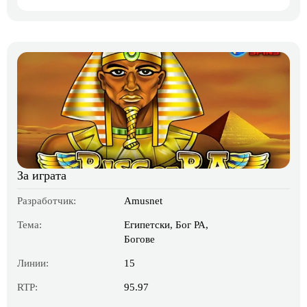
За играта
Разработчик:
Amusnet
Тема:
Египетски, Бог РА,
Богове
Линии:
15
RTP:
95.97