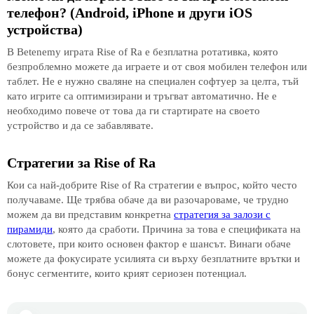
телефон? (Android, iPhone и други iOS
устройства)
В Betenemy играта Rise of Ra е безплатна ротативка, която
безпроблемно можете да играете и от своя мобилен телефон или
таблет. Не е нужно сваляне на специален софтуер за целта, тъй
като игрите са оптимизирани и тръгват автоматично. Не е
необходимо повече от това да ги стартирате на своето
устройство и да се забавлявате.
Стратегии за Rise of Ra
Кои са най-добрите Rise of Ra стратегии е въпрос, който често
получаваме. Ще трябва обаче да ви разочароваме, че трудно
можем да ви представим конкретна
стратегия за залози с
пирамиди
, която да сработи. Причина за това е спецификата на
слотовете, при които основен фактор е шансът. Винаги обаче
можете да фокусирате усилията си върху безплатните врътки и
бонус сегментите, които крият сериозен потенциал.