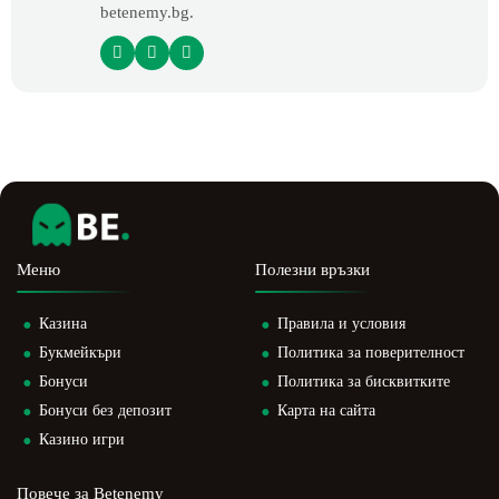
betenemy.bg.
Меню
Полезни връзки
Казина
Правила и условия
Букмейкъри
Политика за поверителност
Бонуси
Политика за бисквитките
Бонуси без депозит
Карта на сайта
Казино игри
Повече за Betenemy