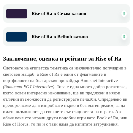
Rise of Ra в Сезам казино
Rise of Ra в Bethub казино
Заключение, оценка и рейтинг за Rise of Ra
Слотовете на египетска тематика са изключително популярни в
световен мащаб, а Rise of Ra е един от флагманите в
портфолиото на българския провайдър Amusnet Interactive
(бившето EGT Interactive)
. Това е една много добра ротативка,
която освен интересно изживяване, ще ви предложи и някои
отлични възможности да регистрирате печалби. Определено ви
препоръчваме да я изпробвате първо в безплатен режим, за да
имате възможност да свикнете със същността на играта. Ако
обаче вече сте играли други подобни игри като Book of Ra, или
Rise of Horus, то по и с тази няма да изпитате затруднения.