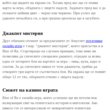
който ще видите на екрана си. Тогава пред вас ще се появи
карта за игра, обърната с лицето надолу. Задачата пред вас е да
познаете нейния цвят – черно или червено. При успех ще
удвоите печалбата си, а при грешна прогноза ще я загубите.
Джакпот мистерия
Друг обичаен сегмент за предлаганите от Амуснет
ротативки
онлайн игри
е т.нар. “джакпот мистерия”, която присъства и в
Rise of Ra. Стартиращо на случаен принцип, това ниво ви
позволява да спечелите специален джакпот, отреден за всяка
една от четирите бои на картите за игра – пика, купа, каро и
спатия. За да спечелите някои от тези джакпоти, трябва да
отворите три карти от съответната боя. На екрана ще се появят
общо 12 от тях, обърнати отново с лицата надолу.
Сюжет на казино играта
Rise of Ra е онлайн игра, която успешно ще ви потопи във
вълнуващия свят на египетската история и митология. Ако
някога сте се интересували от невероятните египетски