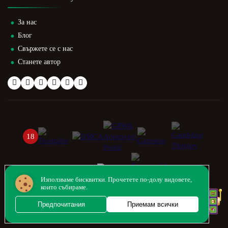
За нас
Блог
Свържете се с нас
Станете автор
18
Използваме бисквитки. Прочетете по-долу видовете,
които събираме.
As featured on
Предпочитания
Приемам всички