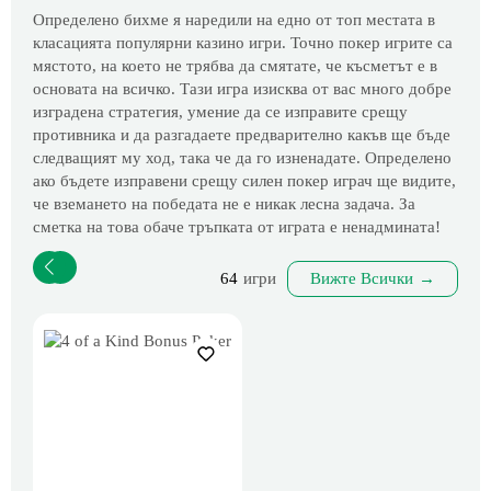
Определено бихме я наредили на едно от топ местата в
класацията популярни казино игри. Точно покер игрите са
мястото, на което не трябва да смятате, че късметът е в
основата на всичко. Тази игра изисква от вас много добре
изградена стратегия, умение да се изправите срещу
противника и да разгадаете предварително какъв ще бъде
следващият му ход, така че да го изненадате. Определено
ако бъдете изправени срещу силен покер играч ще видите,
че вземането на победата не е никак лесна задача. За
сметка на това обаче тръпката от играта е ненадмината!
64
игри
Вижте Всички
→