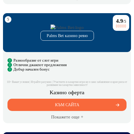
4.9
/5
Palms Bet казино ревю
Разнообразие от слот игри
Отлични джакпот предложения
Добър начален бонус
18+ Важат условия | Играйте разумно | Участието в хазартни игри не е само забавление и крие риск от
развиване на хазартна зависимост!
Kaзино оферта
КЪМ САЙТА
Покажете още +