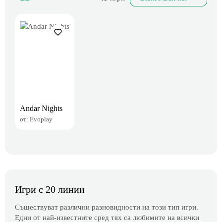
Andar Nights
Ba
от: Evoplay
от:
Игри с 20 линии
Съществуват различни разновидности на този тип игри.
Едни от най-известните сред тях са любимите на всички