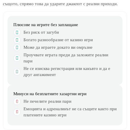
същото, спрямо това да ударите джакпот с реални приходи.
Плюсове на игрите без заплащане
Без риск от загуби
Богато разнообразие от казино игри
Може да играете докато ви омръзне
Проучвате играта преди да заложите реални
пари
Не се изисква регистрация или какъвто и да е
друг ангажимент
Минуси на безплатните хазартни игри
Не печелите реални пари
Емоцията и адреналинът не са същите както при
платените казино игри