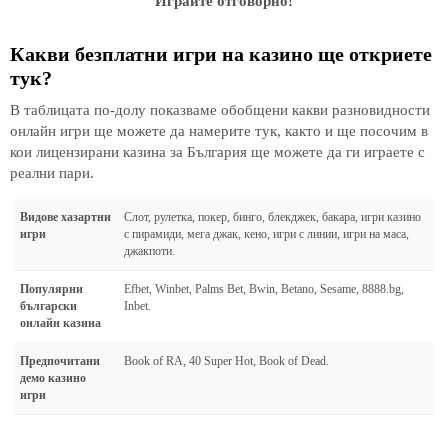
Играйте отговорно!
Какви безплатни игри на казино ще откриете
тук?
В таблицата по-долу показваме обобщени какви разновидности
онлайн игри ще можете да намерите тук, както и ще посочим в
кои лицензирани казина за България ще можете да ги играете с
реални пари.
Видове хазартни
Слот, рулетка, покер, бинго, блекджек, бакара, игри казино
игри
с пирамиди, мега джак, кено, игри с линии, игри на маса,
джакпоти.
Популярни
Efbet, Winbet, Palms Bet, Bwin, Betano, Sesame, 8888.bg,
български
Inbet.
онлайн казина
Предпочитани
Book of RA, 40 Super Hot, Book of Dead.
демо казино
игри