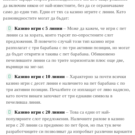
да включим някои от най-известните, без да се ограничаваме
само до един тип. Едни от тях са казино игрите с линии. Като
разновидностите могат да бъдат:
Казино игри с 5 линии
– Може да кажем, че игри с пет
линии са за хората, които търсят по-опростените слот
предложения. В повечето случай този тип казино игри
разполагат с три барабана с по три активни позиции, но могат
да бъдат открити и такива с пет барабана. Обикновено
печелившите линии са по трите хоризонтали плюс още две,
вървящи на зиг-заг.
Казино игри с 10 линии
– Характерно за почти всички
казино игри с десет линии е наличието на пет барабана с по
три активни позиции. Печалбите се изплащат от ляво надясно,
като почти винаги започват от три еднакви символа в
печеливша линия.
Казино игри с 20 линии
– Това са едни от най-
популярните слот предложения. Наличните рилове в казино
игри с 20 линии са предимно по пет броя, но пък тук вече
разработчиците си позволяват да изпробват различни варианти