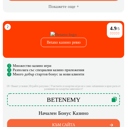
Покажете още +
4.9
/5
Betano казино ревю
Множество казино игри
Разполага със специални казино приложения
Много добър стартов бонус за нови клиенти
18+ Важат условия | Играйте разумно | Участието в хазартни игри не е само забавление и крие риск от
развиване на хазартна зависимост!
BETENEMY
Начален Бонус Казино
КЪМ САЙТА