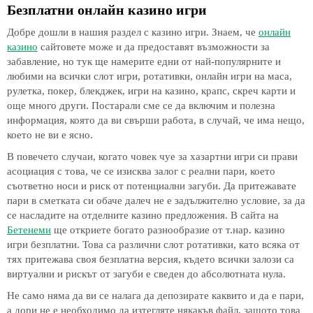
Безплатни онлайн казино игри
Добре дошли в нашия раздел с казино игри. Знаем, че
онлайн
казино
сайтовете може и да предоставят възможности за
забавление, но тук ще намерите едни от най-популярните и
любими на всички слот игри, ротативки, онлайн игри на маса,
рулетка, покер, блекджек, игри на казино, крапс, скреч карти и
още много други. Постарали сме се да включим и полезна
информация, която да ви свърши работа, в случай, че има нещо,
което не ви е ясно.
В повечето случаи, когато човек чуе за хазартни игри си прави
асоциация с това, че се изисква залог с реални пари, което
съответно носи и риск от потенциални загуби. Да притежавате
пари в сметката си обаче далеч не е задължително условие, за да
се насладите на отделните казино предложения. В сайта на
Бетенеми
ще откриете богато разнообразие от т.нар. казино
игри безплатни. Това са различни слот ротативки, като всяка от
тях притежава своя безплатна версия, където всички залози са
виртуални и рискът от загуби е сведен до абсолютната нула.
Не само няма да ви се налага да депозирате каквито и да е пари,
а дори не е необходимо да изтегляте някакъв файл, защото това