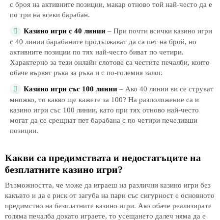
с броя на активните позиции, макар отново той най-често да е
по три на всеки барабан.
Казино игри с 40 линии
– При почти всички казино игри
с 40 линии барабаните продължават да са пет на брой, но
активните позиции по тях най-често биват по четири.
Характерно за тези онлайн слотове са честите печалби, които
обаче вървят ръка за ръка и с по-големия залог.
Казино игри със 100 линии
– Ако 40 линии ви се струват
множко, то какво ще кажете за 100? На разположение са и
казино игри със 100 линии, като при тях отново най-често
могат да се срещнат пет барабана с по четири печеливши
позиции.
Какви са предимствата и недостатъците на
безплатните казино игри?
Възможността, че може да играеш на различни казино игри без
какъвто и да е риск от загуба на пари със сигурност е основното
предимство на безплатните казино игри. Ако обаче реализирате
голяма печалба докато играете, то усещането далеч няма да е